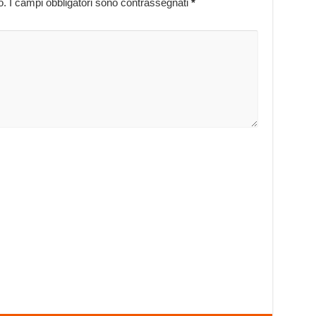
o.
I campi obbligatori sono contrassegnati
*