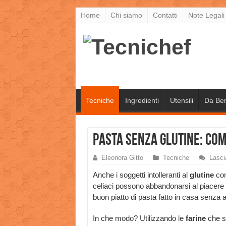
Home
Chi siamo
Contatti
Note Legali
Tecniche
Ingredienti
Utensili
Da Be
Pasta senza glutine: com
Eleonora Gitto
Tecniche
Lasc
Anche i soggetti intolleranti al
glutine
com
celiaci possono abbandonarsi al piacere 
buon piatto di pasta fatto in casa senza 
In che modo? Utilizzando le
farine
che s