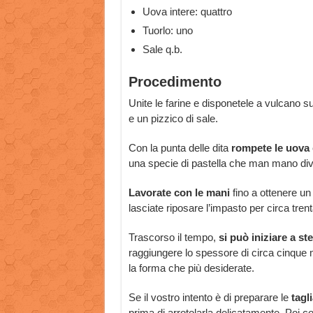
Uova intere: quattro
Tuorlo: uno
Sale q.b.
Procedimento
Unite le farine e disponetele a vulcano su 
e un pizzico di sale.
Con la punta delle dita
rompete le uova
una specie di pastella che man mano di
Lavorate con le mani
fino a ottenere un
lasciate riposare l’impasto per circa tre
Trascorso il tempo,
si può iniziare a st
raggiungere lo spessore di circa cinque mi
la forma che più desiderate.
Se il vostro intento è di preparare le
tagli
prima di arrotolarla delicatamente. Poi con u