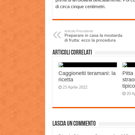
di circa cinque centimetri.
Articolo Precedente
Preparare in casa la mostarda
di frutta: ecco la procedura
Articoli correlati
Caggionetti teramani: la
Pitta
ricetta
strao
tipic
23 Aprile 2022
20 A
Lascia un commento