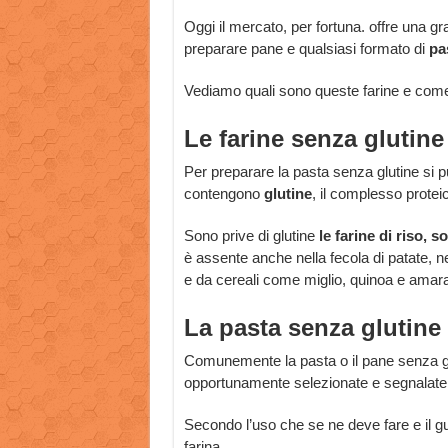
Oggi il mercato, per fortuna. offre una gr
preparare pane e qualsiasi formato di
pa
Vediamo quali sono queste farine e come 
Le farine senza glutine
Per preparare la pasta senza glutine si p
contengono
glutine
, il complesso protei
Sono prive di glutine
le farine di riso, 
è assente anche nella fecola di patate, ne
e da cereali come miglio, quinoa e amar
La pasta senza glutine 
Comunemente la pasta o il pane senza gl
opportunamente selezionate e segnalate s
Secondo l’uso che se ne deve fare e il gus
farina.