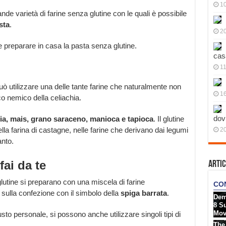
10
ande varietà di farine senza glutine con le quali è possibile
sta
.
20
preparare in casa la pasta senza glutine.
cas
11
uò utilizzare una delle tante farine che naturalmente non
1
co nemico della celiachia.
dov
soia, mais, grano saraceno, manioca e tapioca
. Il glutine
lla farina di castagne, nelle farine che derivano dai legumi
20
anto.
fai da te
Artic
utine si preparano con una miscela di farine
ulla confezione con il simbolo della
spiga barrata
.
to personale, si possono anche utilizzare singoli tipi di