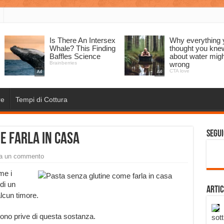
re
Tempi di Cottura
Segui
e farla in casa
ia un commento
e i
di un
Artic
alcun timore.
ono prive di questa sostanza.
sott