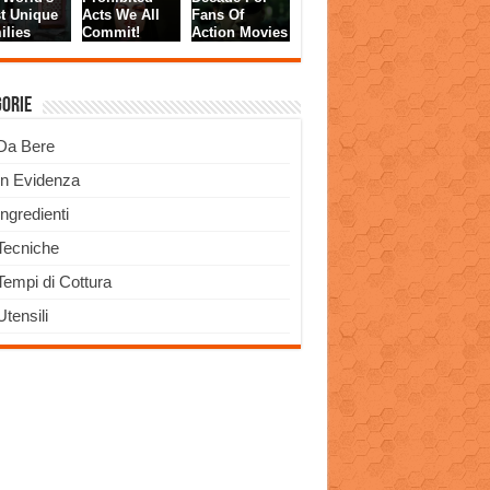
gorie
Da Bere
In Evidenza
Ingredienti
Tecniche
Tempi di Cottura
Utensili