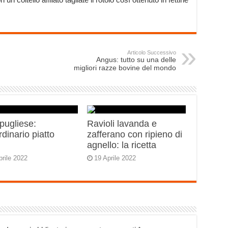
Articolo Successivo
Angus: tutto su una delle
migliori razze bovine del mondo
 pugliese:
Ravioli lavanda e
rdinario piatto
zafferano con ripieno di
o
agnello: la ricetta
prile 2022
19 Aprile 2022