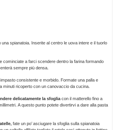
una spianatoia. Inserite al centro le uova intere e il tuorlo
e cominciate a farci scendere dentro la farina formando
venterà sempre più densa.
 impasto consistente e morbido. Formate una palla e
nta minuti ricoperto con un canovaccio da cucina.
endere delicatamente la sfoglia
con il matterello fino a
llimetri. A questo punto potete divertirvi a dare alla pasta
atelle,
fate un po’ asciugare la sfoglia sulla spianatoia
n coltello affilato tagliate il rotolo così ottenuto in fettine