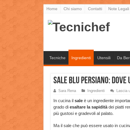
Home
Chi siamo
Contatti
Note Legali
Tecniche
Ingredienti
Utensili
Da Ber
Sale blu persiano: dove
Sara Rena
Ingredienti
Lascia 
In cucina il
sale
è un ingrediente importan
grado di
esaltare la sapidità
dei piatti r
più gustosi e gradevoli al palato.
Ma il sale che può essere usato in cuci