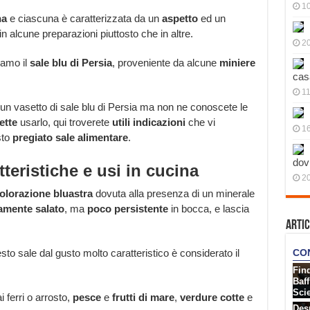
10
na
e ciascuna è caratterizzata da un
aspetto
ed un
in alcune preparazioni piuttosto che in altre.
20
iamo il
sale blu di Persia
, proveniente da alcune
miniere
cas
11
 un vasetto di sale blu di Persia ma non ne conoscete le
ette
usarlo, qui troverete
utili indicazioni
che vi
1
sto
pregiato sale alimentare
.
dov
tteristiche e usi in cucina
20
olorazione bluastra
dovuta alla presenza di un minerale
amente salato
, ma
poco persistente
in bocca, e lascia
Artic
esto sale dal gusto molto caratteristico è considerato il
ai ferri o arrosto,
pesce
e
frutti di mare
,
verdure cotte
e