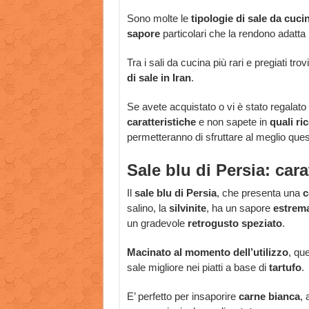
Sono molte le
tipologie di sale da cuci
sapore
particolari che la rendono adatta 
Tra i sali da cucina più rari e pregiati trov
di sale in Iran
.
Se avete acquistato o vi è stato regalato
caratteristiche
e non sapete in
quali ric
permetteranno di sfruttare al meglio que
Sale blu di Persia: cara
Il
sale blu di Persia
, che presenta una
c
salino, la
silvinite
, ha un sapore
estrem
un gradevole
retrogusto speziato
.
Macinato al momento dell’utilizzo
, qu
sale migliore nei piatti a base di
tartufo
.
E’ perfetto per insaporire
carne bianca
, 