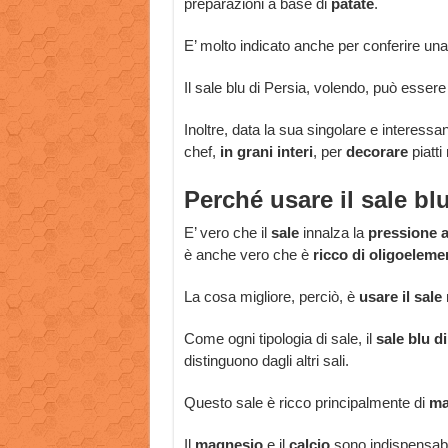
preparazioni a base di
patate
.
E’ molto indicato anche per conferire una
Il sale blu di Persia, volendo, può esse
Inoltre, data la sua singolare e interessa
chef,
in grani interi
, per
decorare
piatti 
Perché usare il sale bl
E’ vero che il
sale
innalza la
pressione a
è anche vero che è
ricco di oligoeleme
La cosa migliore, perciò, è
usare il sale
Come ogni tipologia di sale, il
sale blu d
distinguono dagli altri sali.
Questo sale è ricco principalmente di
ma
Il
magnesio
e il
calcio
sono indispensabil