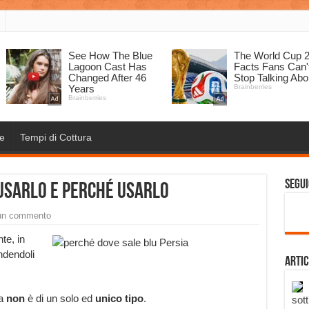
e
Tempi di Cottura
Segui
 usarlo e perché usarlo
un commento
te, in
endendoli
Artic
na
non
è di un solo ed
unico tipo
.
sott