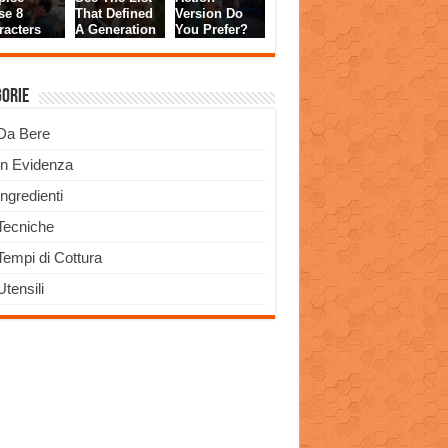
gorie
Da Bere
In Evidenza
Ingredienti
Tecniche
Tempi di Cottura
Utensili