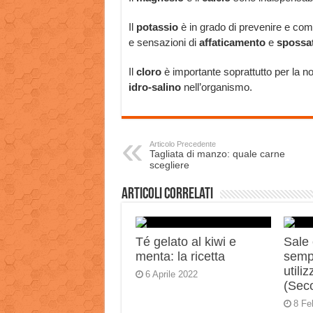
Il
potassio
è in grado di prevenire e co
e sensazioni di
affaticamento
e
spossa
Il
cloro
è importante soprattutto per la n
idro-salino
nell’organismo.
Articolo Precedente
Tagliata di manzo: quale carne
scegliere
Articoli correlati
Té gelato al kiwi e
Sale 
menta: la ricetta
semp
utili
6 Aprile 2022
(Sec
8 Fe