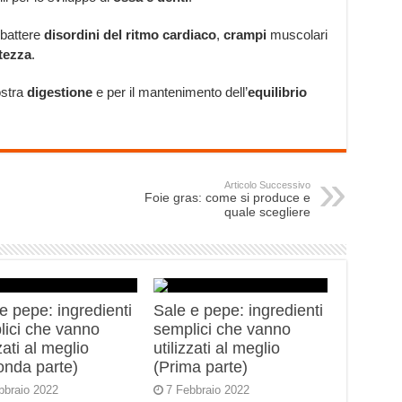
mbattere
disordini del ritmo cardiaco
,
crampi
muscolari
tezza
.
ostra
digestione
e per il mantenimento dell’
equilibrio
Articolo Successivo
Foie gras: come si produce e
quale scegliere
e pepe: ingredienti
Sale e pepe: ingredienti
lici che vanno
semplici che vanno
zzati al meglio
utilizzati al meglio
onda parte)
(Prima parte)
bbraio 2022
7 Febbraio 2022