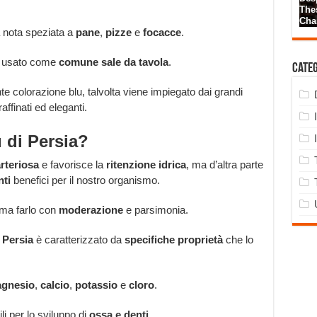
 nota speziata a
pane
,
pizze
e
focacce
.
re usato come
comune sale da tavola
.
Cate
nte colorazione blu, talvolta viene impiegato dai grandi
raffinati ed eleganti.
u di Persia?
rteriosa
e favorisce la
ritenzione idrica
, ma d’altra parte
nti
benefici per il nostro organismo.
ma farlo con
moderazione
e parsimonia.
i Persia
è caratterizzato da
specifiche proprietà
che lo
gnesio
,
calcio
,
potassio
e
cloro
.
i per lo sviluppo di
ossa e denti
.