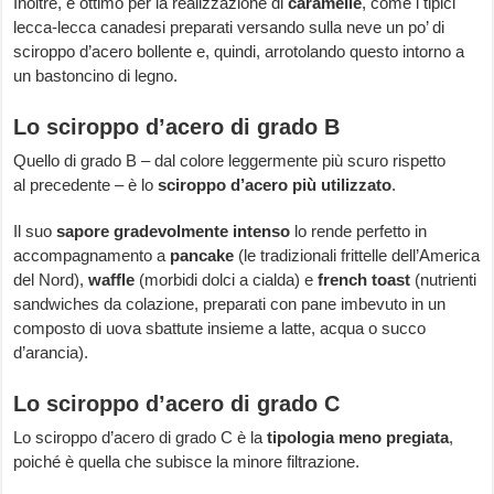
Inoltre, è ottimo per la realizzazione di
caramelle
, come i tipici
lecca-lecca canadesi preparati versando sulla neve un po’ di
sciroppo d’acero bollente e, quindi, arrotolando questo intorno a
un bastoncino di legno.
Lo sciroppo d’acero di grado B
Quello di grado B – dal colore leggermente più scuro rispetto
al precedente – è lo
sciroppo d’acero
più utilizzato
.
Il suo
sapore gradevolmente intenso
lo rende perfetto in
accompagnamento a
pancake
(le tradizionali frittelle dell’America
del Nord),
waffle
(morbidi dolci a cialda) e
french toast
(nutrienti
sandwiches da colazione, preparati con pane imbevuto in un
composto di uova sbattute insieme a latte, acqua o succo
d’arancia).
Lo sciroppo d’acero di grado C
Lo sciroppo d’acero di grado C è la
tipologia meno pregiata
,
poiché è quella che subisce la minore filtrazione.