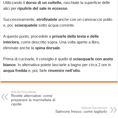
Utilizzando il
dorso di un coltello
, raschiate la superficie delle
alici per
ripulirle del sale in eccesso
.
Successivamente,
strofinatele
anche con un canovaccio pulito
e, poi,
sciacquatele
sotto acqua corrente.
A questo punto, procedete a
privarle della testa e delle
interiora
, come descritto sopra. Una volta aperte a libro,
eliminate anche la
spina dorsale
.
Prima di cucinarle, il consiglio è quello di
sciacquarle con aceto
bianco
. In alternativa potete lasciarle a bagno per circa 2 ore in
acqua fredda
e, poi, farle
rinvenire nell’olio
.
Articolo Precedente
Ricette alternative: come
preparare la marmellata di
cipolle
Articolo Successivo
Salmone fresco: come tagliarlo