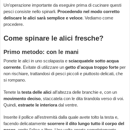
Un’operazione importante da eseguire prima di cucinare questi
pesci consiste nello spinarli.
Procedendo nel modo corretto
deliscare le alici sarà semplice e veloce
. Vediamo come
procedere.
Come spinare le alici fresche?
Primo metodo: con le mani
Ponete le alici in uno scolapasta e
sciacquatele sotto acqua
corrente
. Evitate di utilizzare un
getto d’acqua troppo forte
per
non rischiare, trattandosi di pesci piccoli e piuttosto delicati, che
si rompano.
Tenete la
testa delle alici
all’altezza delle branchie e, con un
movimento deciso
, staccatela con le dita tirandola verso di voi.
Quindi,
estraete le interiora
dal ventre.
Inserite il pollice all’estremità dalla quale avete tolto la testa e,
facendo delicatamente
scorrere il dito lungo tutto il corpo del
pesce
, aprite l’alice a libro. Una volta aperta completamente,