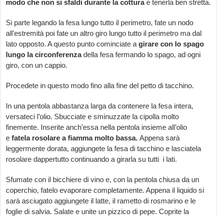
modo che non si sfaldi durante la cottura
e tenerla ben stretta.
Si parte legando la fesa lungo tutto il perimetro, fate un nodo
all’estremità poi fate un altro giro lungo tutto il perimetro ma dal
lato opposto. A questo punto cominciate a
girare con lo spago
lungo la circonferenza
della fesa fermando lo spago, ad ogni
giro, con un cappio.
Procedete in questo modo fino alla fine del petto di tacchino.
In una pentola abbastanza larga da contenere la fesa intera,
versateci l’olio. Sbucciate e sminuzzate la cipolla molto
finemente. Inserite anch’essa nella pentola insieme all’olio
e
fatela rosolare a fiamma molto bassa.
Appena sarà
leggermente dorata, aggiungete la fesa di tacchino e lasciatela
rosolare dappertutto continuando a girarla su tutti i lati.
Sfumate con il bicchiere di vino e, con la pentola chiusa da un
coperchio, fatelo evaporare completamente. Appena il liquido si
sarà asciugato aggiungete il latte, il rametto di rosmarino e le
foglie di salvia. Salate e unite un pizzico di pepe. Coprite la