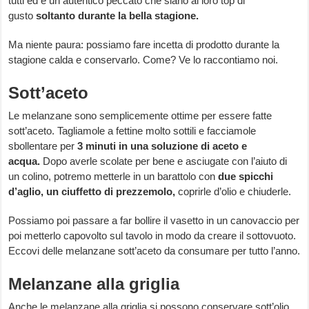
tutti ed è un autentico peccato che siano al loro top di
gusto
soltanto durante la bella stagione.
Ma niente paura: possiamo fare incetta di prodotto durante la
stagione calda e conservarlo. Come? Ve lo raccontiamo noi.
Sott’aceto
Le melanzane sono semplicemente ottime per essere fatte
sott’aceto. Tagliamole a fettine molto sottili e facciamole
sbollentare per
3 minuti in una soluzione di aceto e
acqua.
Dopo averle scolate per bene e asciugate con l’aiuto di
un colino, potremo metterle in un barattolo con
due spicchi
d’aglio, un ciuffetto di prezzemolo,
coprirle d’olio e chiuderle.
Possiamo poi passare a far bollire il vasetto in un canovaccio per
poi metterlo capovolto sul tavolo in modo da creare il sottovuoto.
Eccovi delle melanzane sott’aceto da consumare per tutto l’anno.
Melanzane alla griglia
Anche le melanzane alla griglia si possono conservare sott’olio.