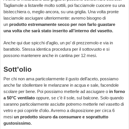
Tagliamole a listarelle molto sottili, poi facciamole cuocere su una
bistecchiera o, meglio ancora, su una griglia. Una volta pronte
lasciamole asciugare ulteriormente: avremo bisogno di
un
prodotto estremamente secco per non farlo guastare
una volta che sarà stato inserito all’interno del vasetto.
Anche qui due spicchi d’aglio, un po’ di prezzemolo e via in
barattolo. Stessa identica procedura per il sottovuoto e si
possono mantenere anche in cantina per 12 mesi.
Sott’olio
Per chi non ama particolarmente il gusto dell’aceto, possiamo
anche far sbollentare le melanzane in acqua e sale, facendole
scolare per bene. Poi possiamo metterle ad asciugare o
in forno
a 50°C ventilato
oppure, se c’è il sole, sul balcone. Solo quando
saranno particolarmente asciutte potremo metterle nel vasetto di
vetro e poi coprirle d’olio. Avremo a disposizione per circa 6
mesi
un prodotto sicuro da consumare e soprattutto
gustosissimo.