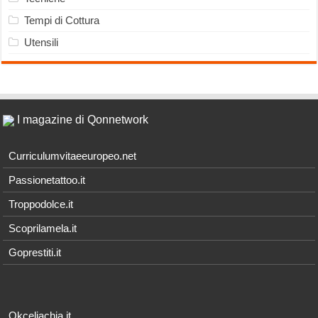
Tempi di Cottura
Utensili
I magazine di Qonnetwork
Curriculumvitaeeuropeo.net
Passionetattoo.it
Troppodolce.it
Scoprilamela.it
Goprestiti.it
Okceliachia.it