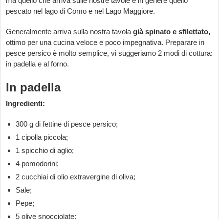
ma quello che arriva sulle nostre tavole è in genere quello
pescato nel lago di Como e nel Lago Maggiore.
Generalmente arriva sulla nostra tavola
già spinato e sfilettato,
ottimo per una cucina veloce e poco impegnativa. Preparare in
pesce persico è molto semplice, vi suggeriamo 2 modi di cottura:
in padella e al forno.
In padella
Ingredienti:
300 g di fettine di pesce persico;
1 cipolla piccola;
1 spicchio di aglio;
4 pomodorini;
2 cucchiai di olio extravergine di oliva;
Sale;
Pepe;
5 olive snocciolate;