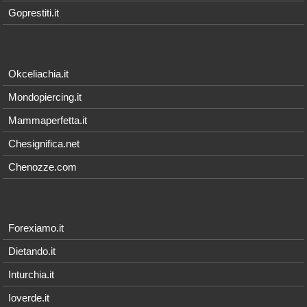
Goprestiti.it
Okceliachia.it
Mondopiercing.it
Mammaperfetta.it
Chesignifica.net
Chenozze.com
Forexiamo.it
Dietando.it
Inturchia.it
Ioverde.it