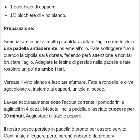
1 cucchiaio di capperi;
1/2 bicchiere di vino bianco.
Preparazione:
Sminuzzare in pezzi molto piccoli la cipolla e l’aglio e metteteli in
una padella antiaderente
insieme all’olio. Fate soffriggere fino a
quando la cipolla sarà dorata, facendo però attenzione a non far
bruciare l’aglio. Adagiate le fettine di persico nella padella e fate
rosolare un po’
da ambo i lati.
Versate il vino bianco e lasciate sfumare. Fate a rondelle le olive
sgocciolate e, insieme ai capperi, unitele al pesce.
Lavate accuratamente sotto l’acqua corrente i pomodorini e
tagliateli in 4 pezzi. Metteteli nella padella e lasciate
cuocere per
10 minuti.
Aggiustare di sale e pepare.
Il nostro pesce persico in padella è pronto per essere servito.
Continuate a leggere però, perché abbiamo da proporvi