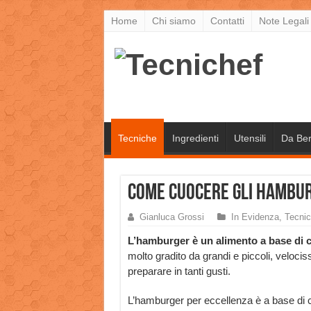
Home
Chi siamo
Contatti
Note Legali
Tecniche
Ingredienti
Utensili
Da Be
Come cuocere gli Hambur
Gianluca Grossi
In Evidenza
,
Tecni
L’hamburger è un alimento a base di 
molto gradito da grandi e piccoli, veloci
preparare in tanti gusti.
L’hamburger per eccellenza è a base di 