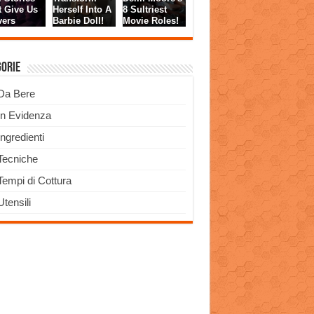
gorie
Da Bere
In Evidenza
Ingredienti
Tecniche
Tempi di Cottura
Utensili