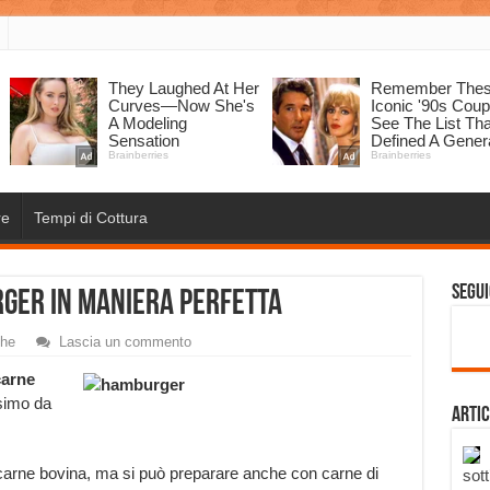
re
Tempi di Cottura
Segui
ger in maniera Perfetta
che
Lascia un commento
carne
ssimo da
Artic
carne bovina, ma si può preparare anche con carne di
sott