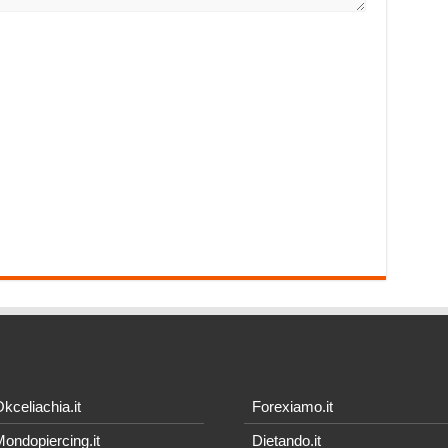
kceliachia.it
Forexiamo.it
ondopiercing.it
Dietando.it