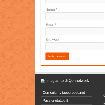
Nome
*
Email
*
Sito web
I magazine di Qonnetwork
Curriculumvitaeeuropeo.net
O
Passionetattoo.it
M