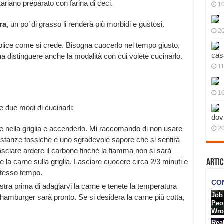
etariano preparato con farina di ceci.
10
ra,
un po’ di grasso li renderà più morbidi e gustosi.
20
plice come si crede. Bisogna cuocerlo nel tempo giusto,
cas
 distinguere anche la modalità con cui volete cucinarlo.
11
1
 due modi di cucinarli:
dov
 nella griglia e accenderlo. Mi raccomando di non usare
20
ostanze tossiche e uno sgradevole sapore che si sentirà
ciare ardere il carbone finché la fiamma non si sarà
 la carne sulla griglia. Lasciare cuocere circa 2/3 minuti e
Artic
 stesso tempo.
stra prima di adagiarvi la carne e tenete la temperatura
l’hamburger sarà pronto. Se si desidera la carne più cotta,