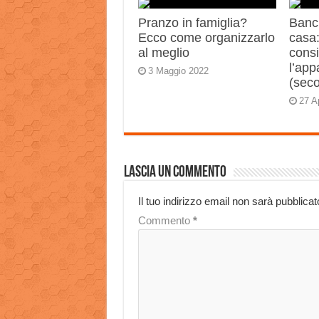
Pranzo in famiglia?
Banch
Ecco come organizzarlo
casa:
al meglio
consi
l’app
3 Maggio 2022
(sec
27 A
Lascia un commento
Il tuo indirizzo email non sarà pubblicat
Commento
*