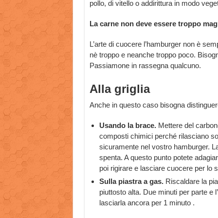
pollo, di vitello o addirittura in modo veg
La carne non deve essere troppo mag
L’arte di cuocere l’hamburger non è sem
nè troppo e neanche troppo poco. Bisogna
Passiamone in rassegna qualcuno.
Alla griglia
Anche in questo caso bisogna distinguere
Usando la brace.
Mettere del carbone
composti chimici perché rilasciano s
sicuramente nel vostro hamburger. Las
spenta. A questo punto potete adagiare
poi rigirare e lasciare cuocere per lo
Sulla piastra a gas.
Riscaldare la pia
piuttosto alta. Due minuti per parte e 
lasciarla ancora per 1 minuto .