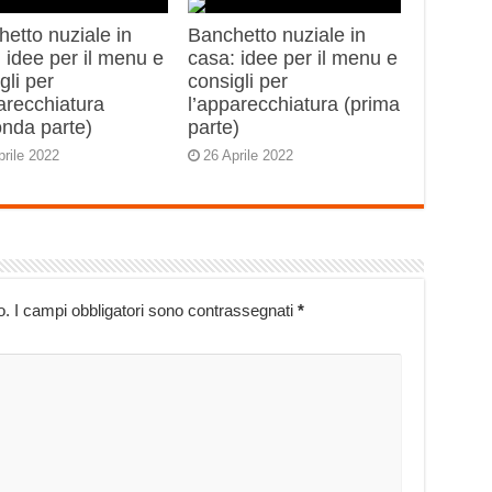
etto nuziale in
Banchetto nuziale in
 idee per il menu e
casa: idee per il menu e
gli per
consigli per
arecchiatura
l’apparecchiatura (prima
onda parte)
parte)
prile 2022
26 Aprile 2022
o.
I campi obbligatori sono contrassegnati
*