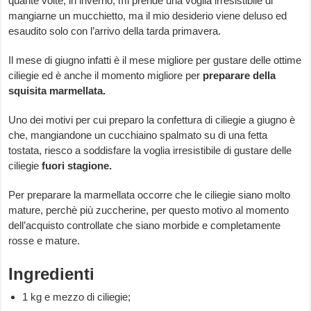
quante volte, in inverno, mi prende una voglia irresistibile di
mangiarne un mucchietto, ma il mio desiderio viene deluso ed
esaudito solo con l’arrivo della tarda primavera.
Il mese di giugno infatti è il mese migliore per gustare delle ottime
ciliegie ed è anche il momento migliore per
preparare della
squisita marmellata.
Uno dei motivi per cui preparo la confettura di ciliegie a giugno è
che, mangiandone un cucchiaino spalmato su di una fetta
tostata, riesco a soddisfare la voglia irresistibile di gustare delle
ciliegie
fuori
stagione.
Per preparare la marmellata occorre che le ciliegie siano molto
mature, perchè più zuccherine, per questo motivo al momento
dell’acquisto controllate che siano morbide e completamente
rosse e mature.
Ingredienti
1 kg e mezzo di ciliegie;