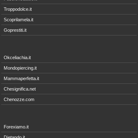
Troppodolce.it
Scoprilamela.it
Goprestiti.it
Okceliachia.it
Mondopiercing.it
Mammaperfetta.it
Chesignifica.net
Chenozze.com
Forexiamo.it
Dietando.it