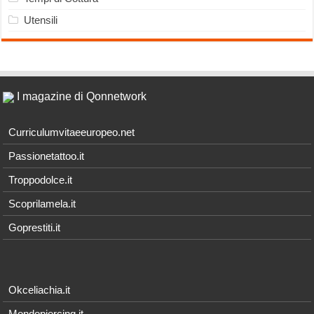
Utensili
I magazine di Qonnetwork
Curriculumvitaeeuropeo.net
Passionetattoo.it
Troppodolce.it
Scoprilamela.it
Goprestiti.it
Okceliachia.it
Mondopiercing.it