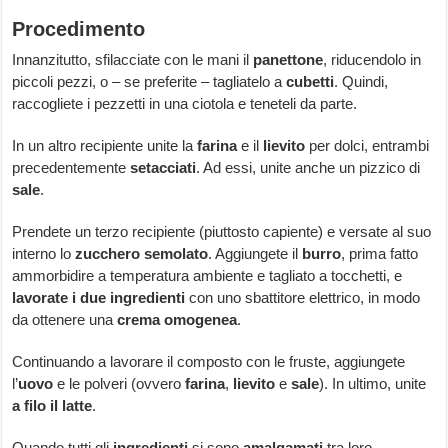
Procedimento
Innanzitutto, sfilacciate con le mani il
panettone
, riducendolo in
piccoli pezzi, o – se preferite – tagliatelo a
cubetti
. Quindi,
raccogliete i pezzetti in una ciotola e teneteli da parte.
In un altro recipiente unite la
farina
e il
lievito
per dolci, entrambi
precedentemente
setacciati
. Ad essi, unite anche un pizzico di
sale
.
Prendete un terzo recipiente (piuttosto capiente) e versate al suo
interno lo
zucchero semolato
. Aggiungete il
burro
, prima fatto
ammorbidire a temperatura ambiente e tagliato a tocchetti, e
lavorate i due ingredienti
con uno sbattitore elettrico, in modo
da ottenere una
crema omogenea
.
Continuando a lavorare il composto con le fruste, aggiungete
l’
uovo
e le polveri (ovvero
farina
,
lievito
e
sale
). In ultimo, unite
a filo il latte
.
Quando tutti gli
ingredienti
si sono
amalgamati
tra loro,