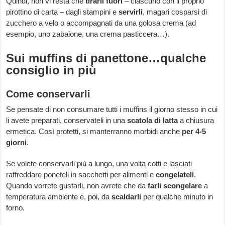
Quindi, non vi resta che
tirarli fuori
– ciascuno con il proprio
pirottino di carta – dagli stampini e
servirli
, magari cosparsi di
zucchero a velo o accompagnati da una golosa crema (ad
esempio, uno zabaione, una crema pasticcera…).
Sui muffins di panettone…qualche
consiglio in più
Come conservarli
Se pensate di non consumare tutti i muffins il giorno stesso in cui
li avete preparati, conservateli in una
scatola di latta
a chiusura
ermetica. Così protetti, si manterranno morbidi anche
per 4-5
giorni
.
Se volete conservarli più a lungo, una volta cotti e lasciati
raffreddare poneteli in sacchetti per alimenti e
congelateli
.
Quando vorrete gustarli, non avrete che da
farli scongelare
a
temperatura ambiente e, poi, da
scaldarli
per qualche minuto in
forno.