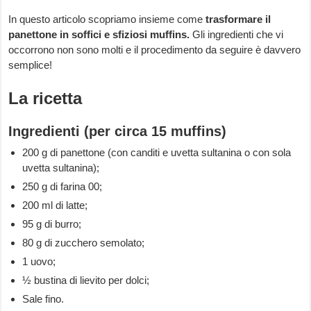
In questo articolo scopriamo insieme come
trasformare il
panettone in soffici e sfiziosi muffins.
Gli ingredienti che vi
occorrono non sono molti e il procedimento da seguire è davvero
semplice!
La ricetta
Ingredienti (per circa 15 muffins)
200 g di panettone (con canditi e uvetta sultanina o con sola
uvetta sultanina);
250 g di farina 00;
200 ml di latte;
95 g di burro;
80 g di zucchero semolato;
1 uovo;
½ bustina di lievito per dolci;
Sale fino.