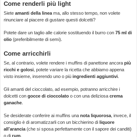
Come renderli più light
Siete
amanti della linea
ma, allo stesso tempo, non volete
rinunciare al piacere di gustare questi dolcetti?
Potete dare un taglio alle calorie sostituendo il burro con
75 ml di
olio
(preferibilmente di semi).
Come arricchirli
Se, al contrario, volete rendere i muffins di panettone ancora
più
ricchi e golosi
, potete variare la ricetta che abbiamo appena
visto insieme, inserendo uno o più
ingredienti aggiuntivi
.
Gli amanti del cioccolato, ad esempio, potranno arricchire i
dolcetti con
gocce di cioccolato
o con una deliziosa
crema
ganache
.
Se desiderate conferire ai muffins una
nota liquorosa
, invece, il
consiglio è di aromatizzarli con un bicchierino di
liquore
all’arancia
(che si sposa perfettamente con il sapore dei canditi)
o di
rum
.