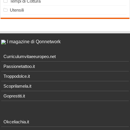
Tempi di Cottura
Utensili
I magazine di Qonnetwork
Curriculumvitaeeuropeo.net
Passionetattoo.it
Troppodolce.it
Scoprilamela.it
Goprestiti.it
Okceliachia.it