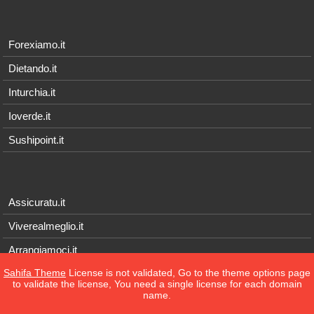
Forexiamo.it
Dietando.it
Inturchia.it
Ioverde.it
Sushipoint.it
Assicuratu.it
Viverealmeglio.it
Arrangiamoci.it
Sahifa Theme
License is not validated, Go to the theme options page
Tecnichef.it
to validate the license, You need a single license for each domain
name.