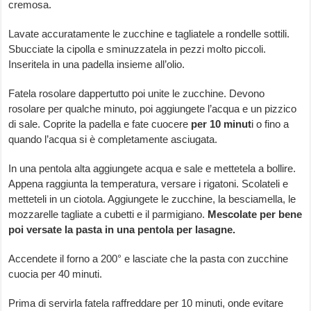
cremosa.
Lavate accuratamente le zucchine e tagliatele a rondelle sottili.
Sbucciate la cipolla e sminuzzatela in pezzi molto piccoli.
Inseritela in una padella insieme all’olio.
Fatela rosolare dappertutto poi unite le zucchine. Devono
rosolare per qualche minuto, poi aggiungete l’acqua e un pizzico
di sale. Coprite la padella e fate cuocere
per 10 minut
i o fino a
quando l’acqua si è completamente asciugata.
In una pentola alta aggiungete acqua e sale e mettetela a bollire.
Appena raggiunta la temperatura, versare i rigatoni. Scolateli e
metteteli in un ciotola. Aggiungete le zucchine, la besciamella, le
mozzarelle tagliate a cubetti e il parmigiano.
Mescolate per bene
poi versate la pasta in una pentola per lasagne.
Accendete il forno a 200° e lasciate che la pasta con zucchine
cuocia per 40 minuti.
Prima di servirla fatela raffreddare per 10 minuti, onde evitare