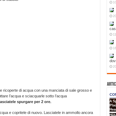
10
20
cas
11
1
dov
;
20
Artic
le ricoperte di acqua con una manciata di sale grosso e
tare l’acqua e sciacquarle sotto l’acqua
lasciatele spurgare per 2 ore.
qua e copritele di nuovo. Lasciatele in ammollo ancora