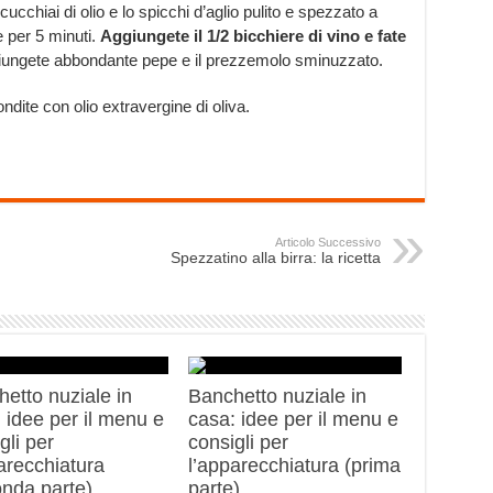
ucchiai di olio e lo spicchi d’aglio pulito e spezzato a
e per 5 minuti.
Aggiungete il 1/2 bicchiere di vino e fate
giungete abbondante pepe e il prezzemolo sminuzzato.
ndite con olio extravergine di oliva.
Articolo Successivo
Spezzatino alla birra: la ricetta
etto nuziale in
Banchetto nuziale in
 idee per il menu e
casa: idee per il menu e
gli per
consigli per
arecchiatura
l’apparecchiatura (prima
onda parte)
parte)