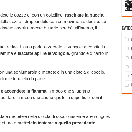
dete le cozze e, con un coltellino,
raschiate la buccia
.
e dalla cozza, strappandolo con un movimento deciso. Le
vete assolutamente buttarle perché, all’interno, il
Cate
ua fredda. In una padella versate le vongole e coprite la
 fiamma e
lasciate aprire le vongole,
girandole di tanto in
n una schiumarola e mettetele in una ciotola di coccio. Il
i lino e tenetelo da parte.
e e accendete la fiamma
in modo che si aprano
per fare in modo che anche quelle in superficie, con il
e mettetele nella ciotola di coccio insieme alle vongole.
 cottura e
mettetelo insieme a quello precedente.