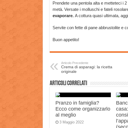
Prendete una pentola alta e metteteci i 2 c
metà. Versate i molluschi e fateli rosolar
evaporare.
A cottura quasi ultimata, ag
Servite con fette di pane abbrustolite e co
Buon appetito!
Articolo Precedente
Crema di asparagi: la ricetta
originale
Articoli correlati
Pranzo in famiglia?
Banch
Ecco come organizzarlo
casa:
al meglio
consi
l’app
3 Maggio 2022
(sec