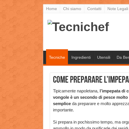
Home
Chi siamo
Contatti
Note Legali
Tecniche
Ingredienti
Utensili
Da Be
Come preparare l’impepa
Tipicamente napoletana,
l’impepata di 
vongole è un secondo di pesce molto
semplice
da preparare e molto apprezzat
importante.
Si prepara in pochissimo tempo, ma orga
ammollo in modo da purificarle dai residu