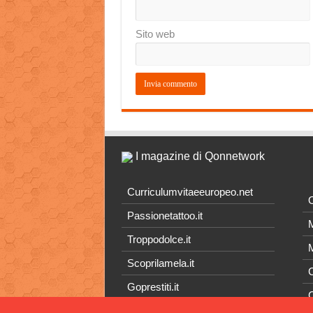
Sito web
I magazine di Qonnetwork
Curriculumvitaeeuropeo.net
O
Passionetattoo.it
M
Troppodolce.it
M
Scoprilamela.it
C
Goprestiti.it