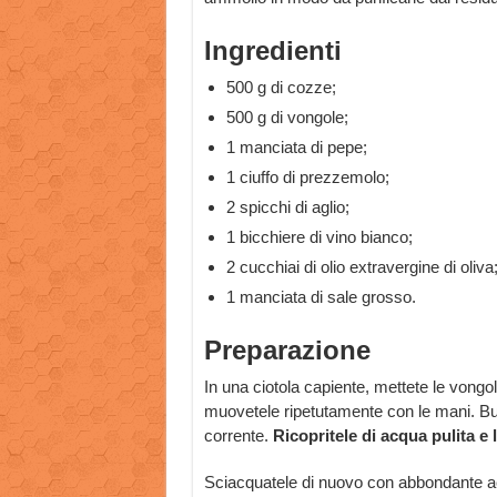
Ingredienti
500 g di cozze;
500 g di vongole;
1 manciata di pepe;
1 ciuffo di prezzemolo;
2 spicchi di aglio;
1 bicchiere di vino bianco;
2 cucchiai di olio extravergine di oliva
1 manciata di sale grosso.
Preparazione
In una ciotola capiente, mettete le vongo
muovetele ripetutamente con le mani. But
corrente.
Ricopritele di acqua pulita e 
Sciacquatele di nuovo con abbondante ac