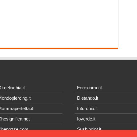
kceliachia.it
Forexiamo.it
ondopiercing.it
Dietando.it
ammaperfetta.it
Inturchia.it
hesignifica.net
Ioverde.it
Chenozze.com
Sushipoint.it