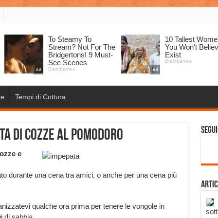
re
Tempi di Cottura
Segui
ta di cozze al pomodoro
cozze e
o durante una cena tra amici, o anche per una cena più
Artic
nizzatevi qualche ora prima per tenere le vongole in
sott
i di sabbia.