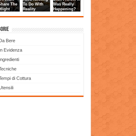
gorie
Da Bere
In Evidenza
Ingredienti
Tecniche
Tempi di Cottura
Utensili