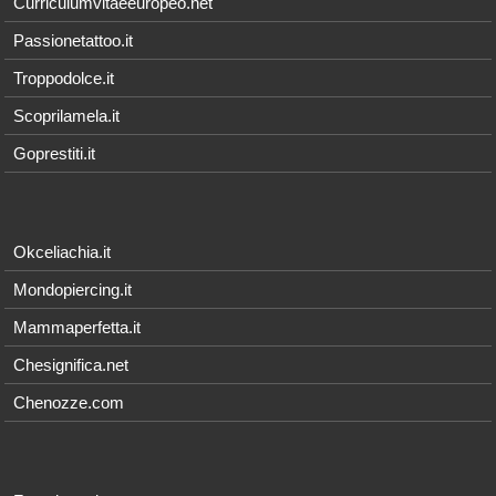
Curriculumvitaeeuropeo.net
Passionetattoo.it
Troppodolce.it
Scoprilamela.it
Goprestiti.it
Okceliachia.it
Mondopiercing.it
Mammaperfetta.it
Chesignifica.net
Chenozze.com