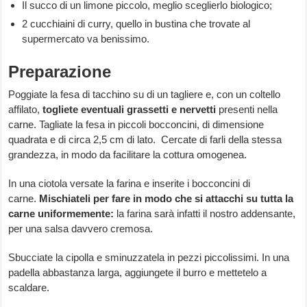
Il succo di un limone piccolo, meglio sceglierlo biologico;
2 cucchiaini di curry, quello in bustina che trovate al
supermercato va benissimo.
Preparazione
Poggiate la fesa di tacchino su di un tagliere e, con un coltello
affilato,
togliete eventuali grassetti e nervetti
presenti nella
carne. Tagliate la fesa in piccoli bocconcini, di dimensione
quadrata e di circa 2,5 cm di lato. Cercate di farli della stessa
grandezza, in modo da facilitare la cottura omogenea.
In una ciotola versate la farina e inserite i bocconcini di
carne.
Mischiateli per fare in modo che si attacchi su tutta la
carne uniformemente:
la farina sarà infatti il nostro addensante,
per una salsa davvero cremosa.
Sbucciate la cipolla e sminuzzatela in pezzi piccolissimi. In una
padella abbastanza larga, aggiungete il burro e mettetelo a
scaldare.