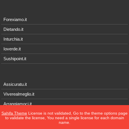
Forexiamo.it
Dietando.it
Inturchia.it
Ioverde.it
Sushipoint.it
Assicuratu.it
Viverealmeglio.it
Arrangiamoci.it
Sahifa Theme
License is not validated, Go to the theme options page
Tecnichef.it
to validate the license, You need a single license for each domain
name.