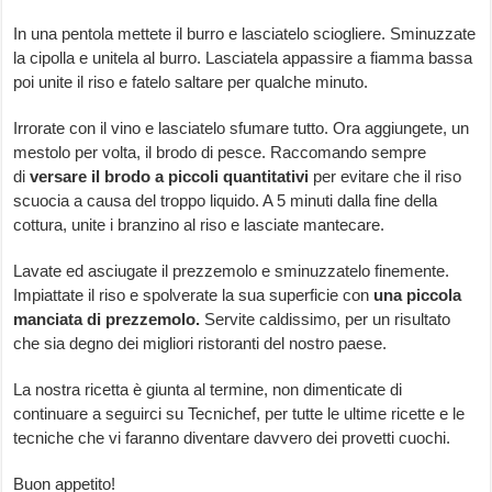
In una pentola mettete il burro e lasciatelo sciogliere. Sminuzzate
la cipolla e unitela al burro. Lasciatela appassire a fiamma bassa
poi unite il riso e fatelo saltare per qualche minuto.
Irrorate con il vino e lasciatelo sfumare tutto. Ora aggiungete, un
mestolo per volta, il brodo di pesce. Raccomando sempre
di
versare il brodo a piccoli
quantitativi
per evitare che il riso
scuocia a causa del troppo liquido. A 5 minuti dalla fine della
cottura, unite i branzino al riso e lasciate mantecare.
Lavate ed asciugate il prezzemolo e sminuzzatelo finemente.
Impiattate il riso e spolverate la sua superficie con
una piccola
manciata di prezzemolo.
Servite caldissimo, per un risultato
che sia degno dei migliori ristoranti del nostro paese.
La nostra ricetta è giunta al termine, non dimenticate di
continuare a seguirci su Tecnichef, per tutte le ultime ricette e le
tecniche che vi faranno diventare davvero dei provetti cuochi.
Buon appetito!