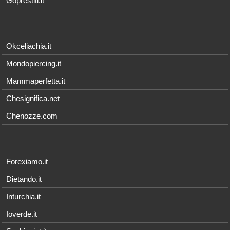
Goprestiti.it
Okceliachia.it
Mondopiercing.it
Mammaperfetta.it
Chesignifica.net
Chenozze.com
Forexiamo.it
Dietando.it
Inturchia.it
Ioverde.it