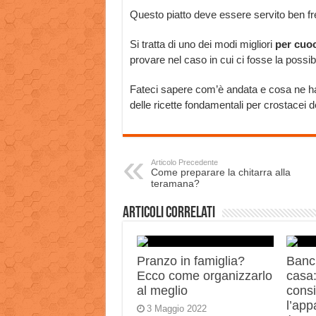
Questo piatto deve essere servito ben fre
Si tratta di uno dei modi migliori
per cuo
provare nel caso in cui ci fosse la possibi
Fateci sapere com’è andata e cosa ne h
delle ricette fondamentali per crostacei de
Articolo Precedente
Come preparare la chitarra alla
teramana?
Articoli correlati
Pranzo in famiglia?
Banch
Ecco come organizzarlo
casa:
al meglio
consi
l’app
3 Maggio 2022