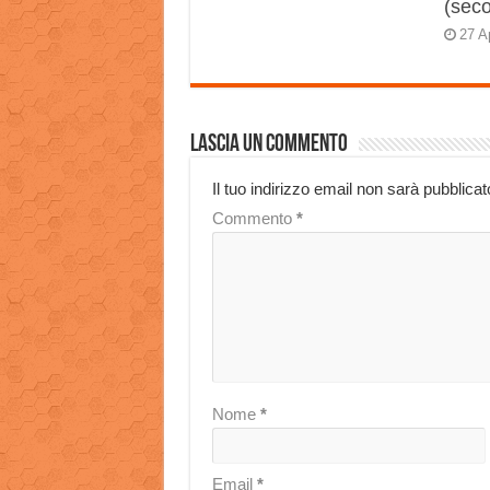
(sec
27 A
Lascia un commento
Il tuo indirizzo email non sarà pubblicat
Commento
*
Nome
*
Email
*