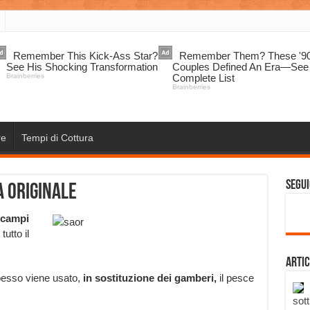
re
Tempi di Cottura
Segui
a originale
scampi
utto il
Artic
pesso viene usato,
in sostituzione dei gamberi,
il pesce
sott