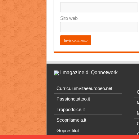
Sito web
I magazine di Qonnetwork
Curriculumvitaeeuropeo.net
O
Passionetattoo.it
M
Troppodolce.it
M
Scoprilamela.it
C
Goprestiti.it