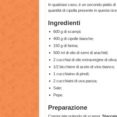
In qualsiasi caso, è un secondo piatto d
quantità di cipolla presente in questa ri
Ingredienti
600 g di scampi;
400 g di cipolle bianche;
150 g di farina;
500 ml di olio di semi di arachidi;
2 cucchiai di olio extravergine di oliva
1/2 bicchiere di aceto di vino bianco;
1 cucchiaino di pinoli;
2 cucchiaini di uva passa;
Sale;
Pepe.
Preparazione
Cominciate pulendo gli scampi.
Staccate