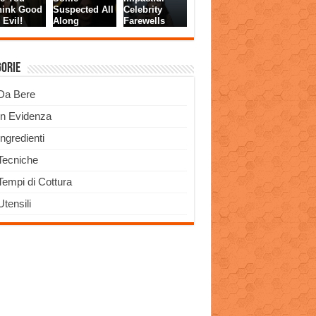
gorie
Da Bere
In Evidenza
Ingredienti
Tecniche
Tempi di Cottura
Utensili