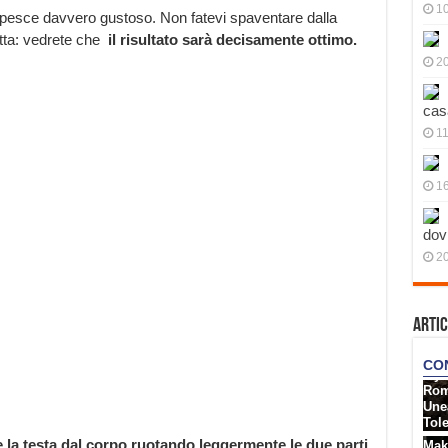
10
i pesce davvero gustoso. Non fatevi spaventare dalla
cetta: vedrete che
il risultato sarà decisamente ottimo.
20
cas
11
1
;
dov
20
Artic
 la testa dal corpo ruotando leggermente le due parti
.