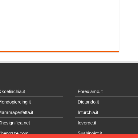
kceliachia.it
Forexiamo.it
ondopiercing.it
Dietando.it
ammaperfetta.it
Inturchia.it
hesignifica.net
Ioverde.it
Chenozze.com
Sushipoint.it