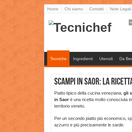
Home
Chi siamo
Contatti
Note Legali
Tecniche
Ingredienti
Utensili
Da Be
Scampi in Saor: la ricett
Piatto tipico della cucina veneziana,
gli 
in Saor
è una ricetta molto conosciuta in t
territorio veneto.
Per un secondo piatto più economico, s
azzurro e più precisamente le sarde.