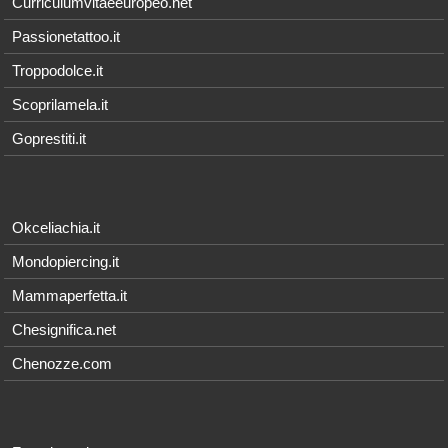
Curriculumvitaeeuropeo.net
Passionetattoo.it
Troppodolce.it
Scoprilamela.it
Goprestiti.it
Okceliachia.it
Mondopiercing.it
Mammaperfetta.it
Chesignifica.net
Chenozze.com