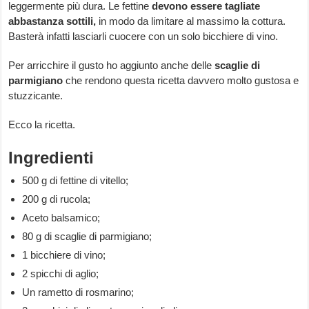
leggermente più dura. Le fettine
devono essere tagliate
abbastanza sottili,
in modo da limitare al massimo la cottura.
Basterà infatti lasciarli cuocere con un solo bicchiere di vino.
Per arricchire il gusto ho aggiunto anche delle
scaglie di
parmigiano
che rendono questa ricetta davvero molto gustosa e
stuzzicante.
Ecco la ricetta.
Ingredienti
500 g di fettine di vitello;
200 g di rucola;
Aceto balsamico;
80 g di scaglie di parmigiano;
1 bicchiere di vino;
2 spicchi di aglio;
Un rametto di rosmarino;