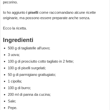
pecorino.
Io ho aggiunto
i piselli
come raccomandano alcune ricette
originarie, ma possono essere preparate anche senza.
Ecco la ricetta.
Ingredienti
500 g di tagliatelle all’uovo;
3 uova;
100 g di prosciutto cotto tagliato in 2 fette;
100 g di piselli surgelati;
50 g di parmigiano grattugiato;
1 cipolla;
100 g di burro;
200 ml di panna da cucina;
Sale;
Pepe.