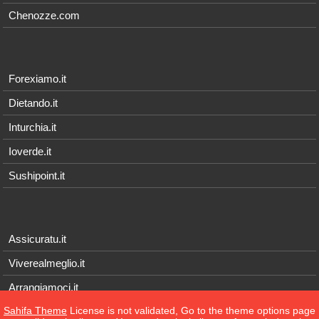
Chenozze.com
Forexiamo.it
Dietando.it
Inturchia.it
Ioverde.it
Sushipoint.it
Assicuratu.it
Viverealmeglio.it
Arrangiamoci.it
Sahifa Theme
License is not validated, Go to the theme options page
Tecnichef.it