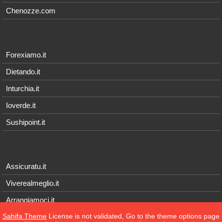
Chenozze.com
Forexiamo.it
Dietando.it
Inturchia.it
Ioverde.it
Sushipoint.it
Assicuratu.it
Viverealmeglio.it
Arrangiamoci.it
Sahifa Theme
License is not validated, Go to the theme options page
Tecnichef.it