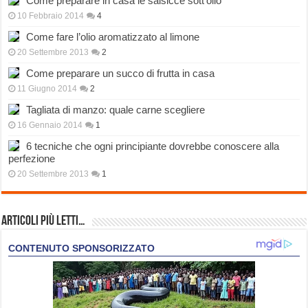
Come preparare in casa le salsicce sott’olio
10 Febbraio 2014
4
Come fare l’olio aromatizzato al limone
20 Settembre 2013
2
Come preparare un succo di frutta in casa
11 Giugno 2014
2
Tagliata di manzo: quale carne scegliere
16 Gennaio 2014
1
6 tecniche che ogni principiante dovrebbe conoscere alla
perfezione
20 Settembre 2013
1
Articoli più Letti…