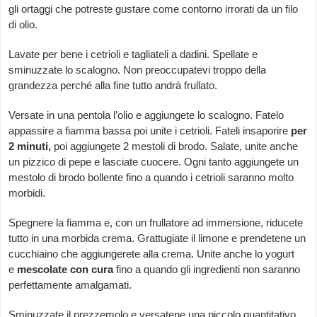
gli ortaggi che potreste gustare come contorno irrorati da un filo
di olio.
Lavate per bene i cetrioli e tagliateli a dadini. Spellate e
sminuzzate lo scalogno. Non preoccupatevi troppo della
grandezza perché alla fine tutto andrà frullato.
Versate in una pentola l’olio e aggiungete lo scalogno. Fatelo
appassire a fiamma bassa poi unite i cetrioli. Fateli insaporire
per
2 minuti,
poi aggiungete 2 mestoli di brodo. Salate, unite anche
un pizzico di pepe e lasciate cuocere. Ogni tanto aggiungete un
mestolo di brodo bollente fino a quando i cetrioli saranno molto
morbidi.
Spegnere la fiamma e, con un frullatore ad immersione, riducete
tutto in una morbida crema. Grattugiate il limone e prendetene un
cucchiaino che aggiungerete alla crema. Unite anche lo yogurt
e
mescolate con cura
fino a quando gli ingredienti non saranno
perfettamente amalgamati.
Sminuzzate il prezzemolo e versatene una piccolo quantitativo