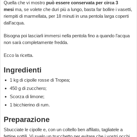
Quella che vi mostro
può essere conservata per circa 3
mesi
ma, se volete che duri più a lungo, basta far bollire i vasetti,
riempiti di marmellata, per 18 minuti in una pentola larga coperti
dall’acqua.
Bisogna poi lasciarli immersi nella pentola fino a quando l’acqua
non sarà completamente fredda.
Ecco la ricetta.
Ingredienti
1 kg di cipolle rosse di Tropea;
450 g di zucchero;
Scorza di limone;
1 bicchierino di rum.
Preparazione
Sbucciate le cipolle e, con un coltello ben affilato, tagliatele a
fettine sottili. Vi svelo un trucchetto per evitare che i vostri occhi