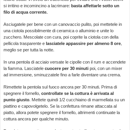
si irritino e incomincino a lacrimare:
basta affettarle sotto un
filo di acqua corrente.
Asciugatele per bene con un canovaccio pulito, poi mettetele in
una ciotola possibilmente di ceramica o alluminio e unite lo
zucchero. Mescolate con cura, poi coprite la ciotola con della
pellicola trasparente e
lasciatele appassire per almeno 8 ore
,
meglio se per tutta la notte.
In una pentola di acciaio versate le cipolle con il rum e accendete
la fiamma. Lasciatele
cuocere per 30 minuti
poi, con un mixer
ad immersione, sminuzzatele fino a farle diventare una crema.
Rimettete la pentola sul fuoco ancora per 30 minuti. Prima di
spegnere il fornello,
controllate se la cottura è arrivata al
punto giusto
. Mettete quindi 1/2 cucchiaino di marmellata su un
piattino e capovolgetelo. Se la confettura rimane attaccata al
piatto, allora potete spegnere il fornello, altrimenti continuate la
cottura ancora per qualche minuto.