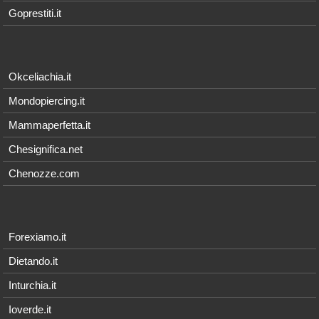
Goprestiti.it
Okceliachia.it
Mondopiercing.it
Mammaperfetta.it
Chesignifica.net
Chenozze.com
Forexiamo.it
Dietando.it
Inturchia.it
Ioverde.it