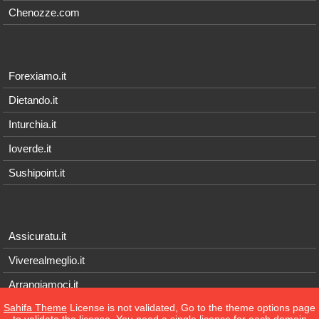
Chenozze.com
Forexiamo.it
Dietando.it
Inturchia.it
Ioverde.it
Sushipoint.it
Assicuratu.it
Viverealmeglio.it
Arrangiamoci.it
Sahifa Theme
License is not validated, Go to the theme options page
Tecnichef.it