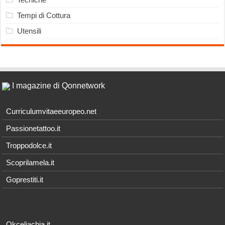
Tempi di Cottura
Utensili
I magazine di Qonnetwork
Curriculumvitaeeuropeo.net
Passionetattoo.it
Troppodolce.it
Scoprilamela.it
Goprestiti.it
Okceliachia.it