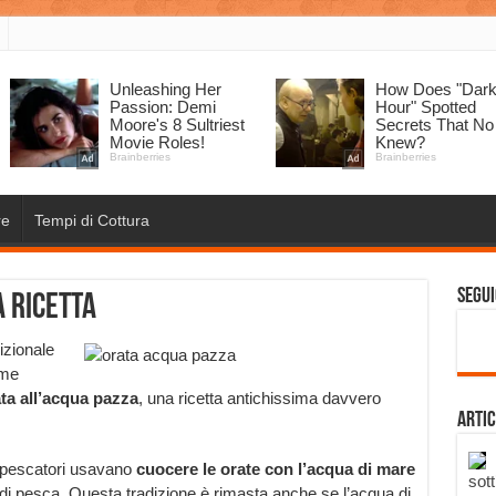
re
Tempi di Cottura
Segui
a ricetta
izionale
ome
ta all’acqua pazza
, una ricetta antichissima davvero
Artic
 i pescatori usavano
cuocere le orate con l’acqua di mare
sott
di pesca. Questa tradizione è rimasta anche se l’acqua di