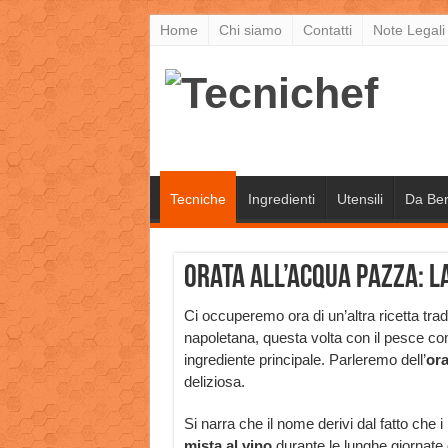
Home
Chi siamo
Contatti
Note Legali
Tecniche
Ingredienti
Utensili
Da Be
Orata all’acqua pazza: l
Ci occuperemo ora di un’altra ricetta trad
napoletana, questa volta con il pesce c
ingrediente principale. Parleremo dell’
ora
deliziosa.
Si narra che il nome derivi dal fatto che
mista al vino
durante le lunghe giornate 