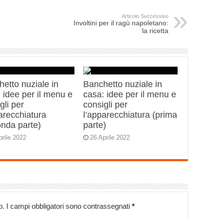
Articolo Successivo
Involtini per il ragù napoletano:
la ricetta
etto nuziale in
Banchetto nuziale in
 idee per il menu e
casa: idee per il menu e
gli per
consigli per
arecchiatura
l’apparecchiatura (prima
onda parte)
parte)
prile 2022
26 Aprile 2022
o.
I campi obbligatori sono contrassegnati
*