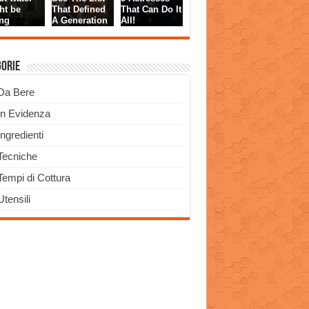
gorie
Da Bere
In Evidenza
Ingredienti
Tecniche
Tempi di Cottura
Utensili