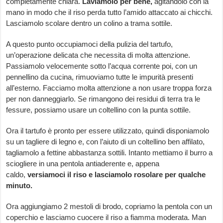
completamente chiara.
Laviamolo per bene,
agitandolo con la
mano in modo che il riso perda tutto l’amido attaccato ai chicchi.
Lasciamolo scolare dentro un colino a trama sottile.
A questo punto occupiamoci della pulizia del tartufo,
un’operazione delicata che necessita di molta attenzione.
Passiamolo velocemente sotto l’acqua corrente poi, con un
pennellino da cucina, rimuoviamo tutte le impurità presenti
all’esterno. Facciamo molta attenzione a non usare troppa forza
per non danneggiarlo. Se rimangono dei residui di terra tra le
fessure, possiamo usare un coltellino con la punta sottile.
Ora il tartufo è pronto per essere utilizzato, quindi disponiamolo
su un tagliere di legno e, con l’aiuto di un coltellino ben affilato,
tagliamolo a fettine abbastanza sottili. Intanto mettiamo il burro a
sciogliere in una pentola antiaderente e, appena
caldo,
versiamoci il riso e lasciamolo rosolare per qualche
minuto.
Ora aggiungiamo 2 mestoli di brodo, copriamo la pentola con un
coperchio e lasciamo cuocere il riso a fiamma moderata. Man