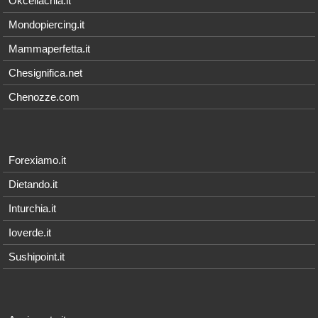
Okceliachia.it
Mondopiercing.it
Mammaperfetta.it
Chesignifica.net
Chenozze.com
Forexiamo.it
Dietando.it
Inturchia.it
Ioverde.it
Sushipoint.it