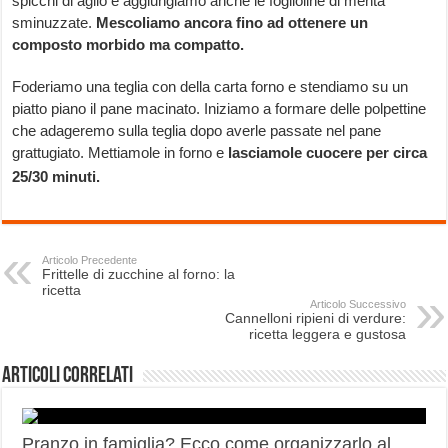
spicchi di aglio e aggiungiamo anche le foglioline di menta
sminuzzate.
Mescoliamo ancora fino ad ottenere un
composto morbido ma compatto.
Foderiamo una teglia con della carta forno e stendiamo su un
piatto piano il pane macinato. Iniziamo a formare delle polpettine
che adageremo sulla teglia dopo averle passate nel pane
grattugiato. Mettiamole in forno e
lasciamole cuocere per circa
25/30 minuti.
Articolo Precedente
Frittelle di zucchine al forno: la
ricetta
Articolo Successivo
Cannelloni ripieni di verdure:
ricetta leggera e gustosa
Articoli correlati
Pranzo in famiglia? Ecco come organizzarlo al