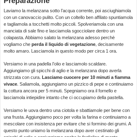
Preparazione
Laviamo la melanzana sotto l’acqua corrente, poi asciughiamola
con un canovaccio pulito. Con un coltello ben affilato spuntiamola
e tagliamola a tocchetti molto piccoli. Spolveriamola con una
manciata di sale fino e lasciamola sgocciolare dentro un
colapasta. Abbiamo salato la melanzana adesso perchè
vogliamo che
perda il liquido di vegetazione
, decisamente
molto amaro. Lasciamola in questo modo per circa 1 ora.
Versiamo in una padella l’olio e lasciamolo scaldare.
Aggiungiamo gli spicchi di aglio e la melanzana dopo averla
strizzata con cura.
Lasciamo cuocere per 10 minuti a fiamma
vivace
. Saliamola, aggiungiamo un pizzico di pepe e continuiamo
la cottura ancora per 5 minuti. Spegniamo ora il fornello e
lasciamola intiepidire intanto che ci occupiamo della pastella.
Versiamo le uova dentro una ciotola e sbattiamole per bene con
una frusta. Aggiungiamo poco per volta la farina e continuiamo a
mescolare con insistenza per evitare che si formino dei grumi. A
questo punto uniamo la melanzana dopo aver cestinato gli