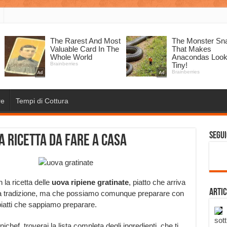
re
Tempi di Cottura
Segui
a ricetta da fare a casa
 la ricetta delle
uova ripiene gratinate
, piatto che arriva
Artic
tra tradizione, ma che possiamo comunque preparare con
 piatti che sappiamo preparare.
sott
hef, troverai la lista completa degli ingredienti, che ti