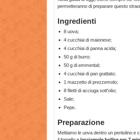
permetteranno di preparare questo straor
Ingredienti
8 uova;
4 cucchiai di maionese;
4 cucchiai di panna acida;
50 g di burro;
50 g di emmental;
4 cucchiai di pan grattato;
1 mazzetto di prezzemolo;
8 filetti di acciuga sott’olio;
Sale;
Pepe.
Preparazione
Mettiamo le uova dentro un pentolino e
il fornello e
lasciamole bollire per 7 min