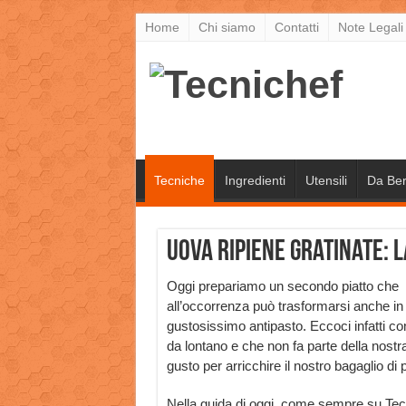
Home
Chi siamo
Contatti
Note Legali
Tecniche
Ingredienti
Utensili
Da Be
Uova ripiene gratinate: l
Oggi prepariamo un secondo piatto che
all’occorrenza può trasformarsi anche in
gustosissimo antipasto. Eccoci infatti con
da lontano e che non fa parte della nos
gusto per arricchire il nostro bagaglio di
Nella guida di oggi, come sempre su Tecnic