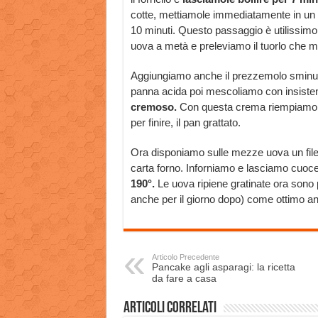
cotte, mettiamole immediatamente in un r
10 minuti. Questo passaggio è utilissimo 
uova a metà e preleviamo il tuorlo che m
Aggiungiamo anche il prezzemolo sminuzz
panna acida poi mescoliamo con insisten
cremoso.
Con questa crema riempiamo gl
per finire, il pan grattato.
Ora disponiamo sulle mezze uova un filet
carta forno. Inforniamo e lasciamo cuoc
190°.
Le uova ripiene gratinate ora sono
anche per il giorno dopo) come ottimo an
Articolo Precedente
Pancake agli asparagi: la ricetta
da fare a casa
Articoli correlati