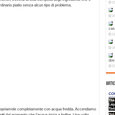
10
dinario piatto senza alcun tipo di problema.
20
cas
11
1
dov
20
Artic
 copriamole completamente con acqua fredda. Accendiamo
uti
dal momento che l’acqua inizia a bollire. Una volta