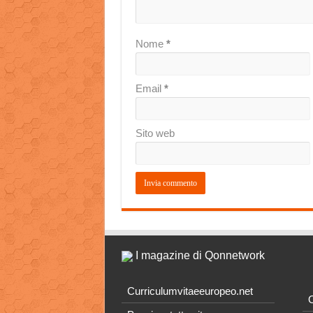
Nome
*
Email
*
Sito web
I magazine di Qonnetwork
Curriculumvitaeeuropeo.net
O