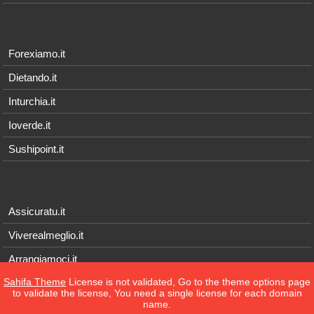
Forexiamo.it
Dietando.it
Inturchia.it
Ioverde.it
Sushipoint.it
Assicuratu.it
Viverealmeglio.it
Arrangiamoci.it
Sahifa Theme
License is not validated, Go to the theme options page
Tecnichef.it
to validate the license, You need a single license for each domain
name.