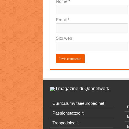
Nome
*
Email
*
Sito web
I magazine di Qonnetwork
Curriculumvitaeeuropeo.net
O
Passionetattoo.it
M
Troppodolce.it
M