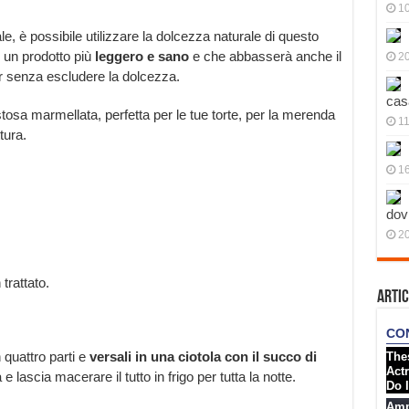
10
, è possibile utilizzare la dolcezza naturale di questo
i un prodotto più
leggero e sano
e che abbasserà anche il
20
pur senza escludere la dolcezza.
cas
sa marmellata, perfetta per le tue torte, per la merenda
11
tura.
1
dov
20
trattato.
Artic
in quattro parti e
versali in una ciotola con il succo di
 e lascia macerare il tutto in frigo per tutta la notte.