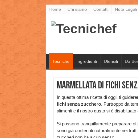
Home
Chi siamo
Contatti
Note Legali
Tecniche
Ingredienti
Utensili
Da Be
Marmellata di fichi senz
In questa ottima ricetta di oggi, ti guid
fichi senza zucchero
. Purtroppo da te
alimenti e il nostro gusto si è disabituato
Si possono tranquillamente preparare o
sono già contenuti naturalmente nei frutti.
zuccheri non ha alcun senso.