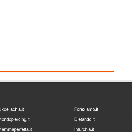
kceliachia.it
Forexiamo.it
ondopiercing.it
Dietando.it
ammaperfetta.it
Inturchia.it