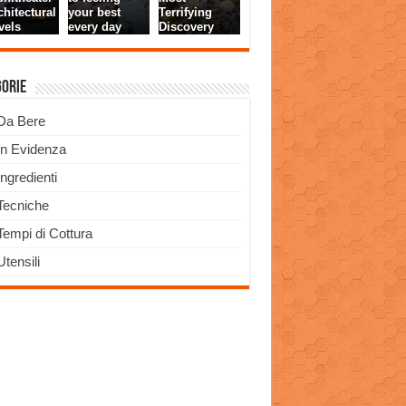
gorie
Da Bere
In Evidenza
Ingredienti
Tecniche
Tempi di Cottura
Utensili