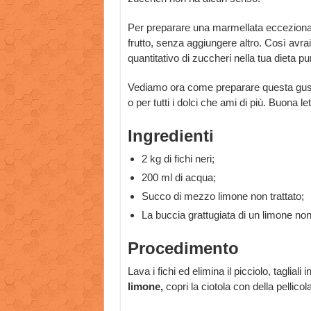
Per preparare una marmellata eccezionale
frutto, senza aggiungere altro. Così avra
quantitativo di zuccheri nella tua dieta 
Vediamo ora come preparare questa gusto
o per tutti i dolci che ami di più. Buona let
Ingredienti
2 kg di fichi neri;
200 ml di acqua;
Succo di mezzo limone non trattato;
La buccia grattugiata di un limone non 
Procedimento
Lava i fichi ed elimina il picciolo, tagliali 
limone,
copri la ciotola con della pellicola