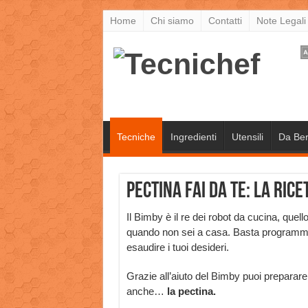
Home
Chi siamo
Contatti
Note Legali
Tecniche
Ingredienti
Utensili
Da Be
Pectina fai da te: la rice
Il Bimby è il re dei robot da cucina, quell
quando non sei a casa. Basta programmar
esaudire i tuoi desideri.
Grazie all’aiuto del Bimby puoi preparare n
anche…
la pectina.