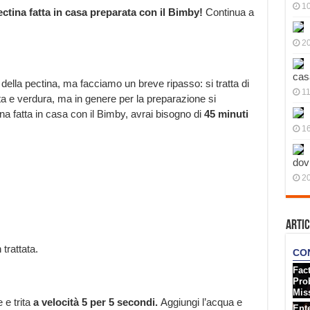
10
ctina fatta in casa
preparata con il Bimby!
Continua a
20
cas
 della pectina, ma facciamo un breve ripasso: si tratta di
11
utta e verdura, ma in genere per la preparazione si
na fatta in casa con il Bimby, avrai bisogno di
45 minuti
1
dov
20
Artic
trattata.
e e trita
a velocità 5 per 5 secondi.
Aggiungi l’acqua e