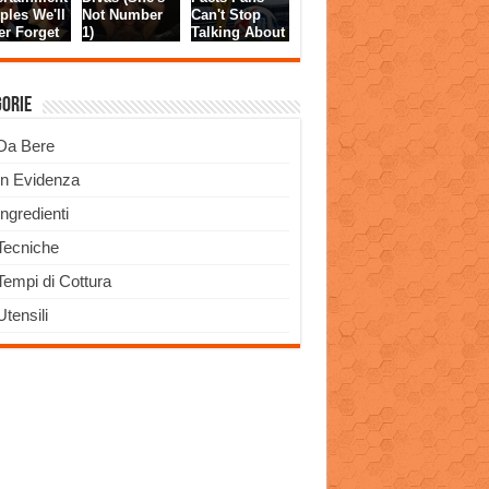
gorie
Da Bere
In Evidenza
Ingredienti
Tecniche
Tempi di Cottura
Utensili