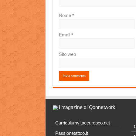
Nome
*
Email
*
Sito web
I magazine di Qonnetwork
Curriculumvitaeeuropeo.net
O
Passionetattoo.it