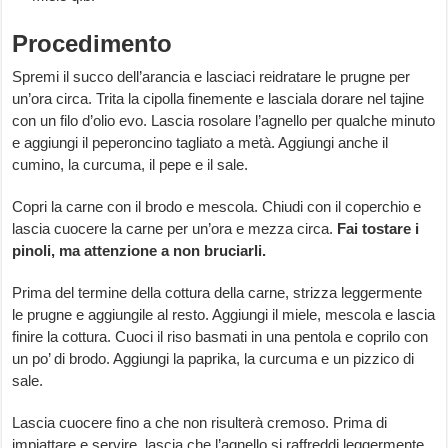
Procedimento
Spremi il succo dell’arancia e lasciaci reidratare le prugne per
un’ora circa. Trita la cipolla finemente e lasciala dorare nel tajine
con un filo d’olio evo. Lascia rosolare l’agnello per qualche minuto
e aggiungi il peperoncino tagliato a metà. Aggiungi anche il
cumino, la curcuma, il pepe e il sale.
Copri la carne con il brodo e mescola. Chiudi con il coperchio e
lascia cuocere la carne per un’ora e mezza circa.
Fai tostare i
pinoli, ma attenzione a non bruciarli.
Prima del termine della cottura della carne, strizza leggermente
le prugne e aggiungile al resto. Aggiungi il miele, mescola e lascia
finire la cottura. Cuoci il riso basmati in una pentola e coprilo con
un po’ di brodo. Aggiungi la paprika, la curcuma e un pizzico di
sale.
Lascia cuocere fino a che non risulterà cremoso. Prima di
impiattare e servire, lascia che l’agnello si raffreddi leggermente.