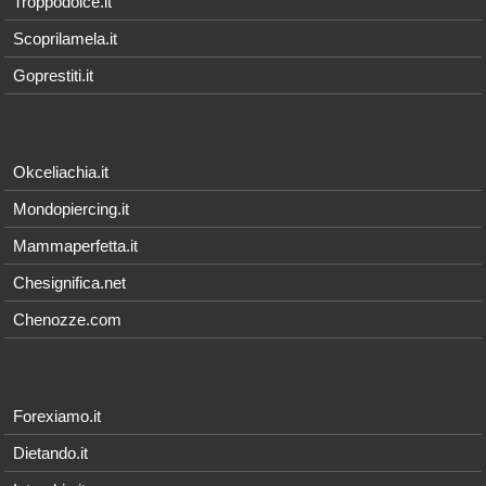
Troppodolce.it
Scoprilamela.it
Goprestiti.it
Okceliachia.it
Mondopiercing.it
Mammaperfetta.it
Chesignifica.net
Chenozze.com
Forexiamo.it
Dietando.it