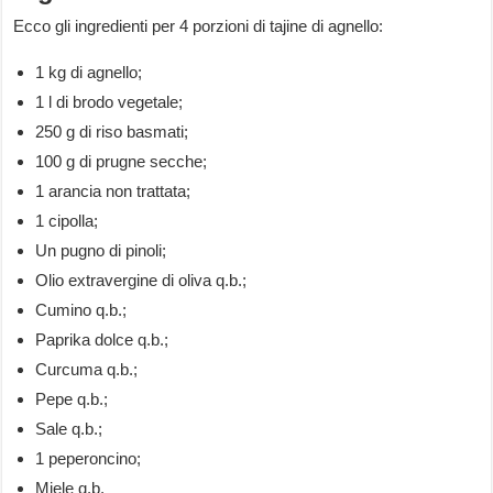
Ecco gli ingredienti per 4 porzioni di tajine di agnello:
1 kg di agnello;
1 l di brodo vegetale;
250 g di riso basmati;
100 g di prugne secche;
1 arancia non trattata;
1 cipolla;
Un pugno di pinoli;
Olio extravergine di oliva q.b.;
Cumino q.b.;
Paprika dolce q.b.;
Curcuma q.b.;
Pepe q.b.;
Sale q.b.;
1 peperoncino;
Miele q.b.