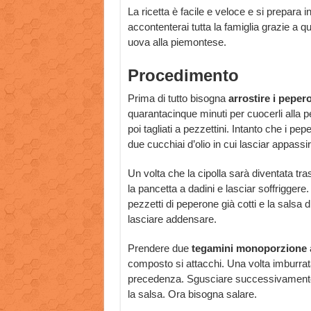
La ricetta è facile e veloce e si prepara
accontenterai tutta la famiglia grazie a q
uova alla piemontese.
Procedimento
Prima di tutto bisogna
arrostire i peper
quarantacinque minuti per cuocerli alla per
poi tagliati a pezzettini. Intanto che i p
due cucchiai d’olio in cui lasciar appassire
Un volta che la cipolla sarà diventata tr
la pancetta a dadini e lasciar soffriggere
pezzetti di peperone già cotti e la salsa
lasciare addensare.
Prendere due
tegamini monoporzione
a
composto si attacchi. Una volta imburrata
precedenza. Sgusciare successivamente l
la salsa. Ora bisogna salare.