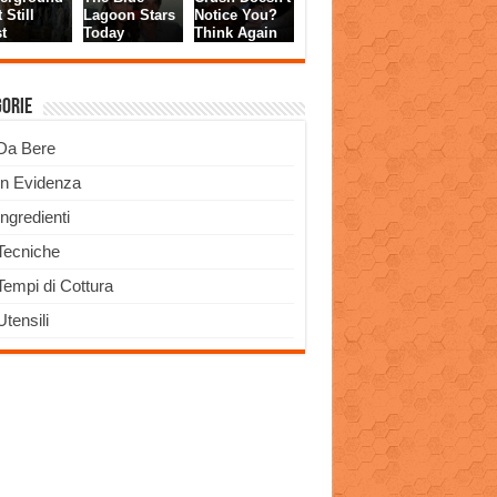
gorie
Da Bere
In Evidenza
Ingredienti
Tecniche
Tempi di Cottura
Utensili