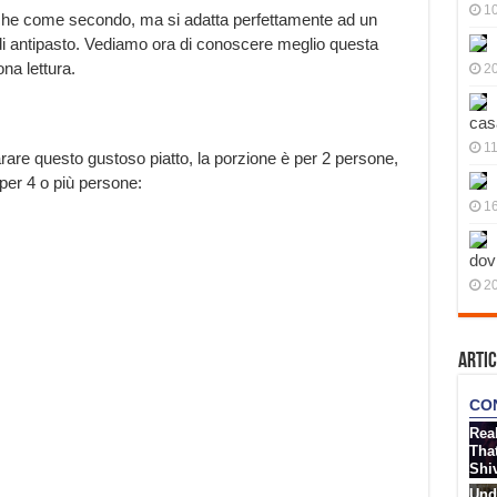
10
co che come secondo, ma si adatta perfettamente ad un
i antipasto. Vediamo ora di conoscere meglio questa
na lettura.
20
cas
11
are questo gustoso piatto, la porzione è per 2 persone,
per 4 o più persone:
1
dov
20
Artic