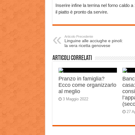
Inserire infine la terrina nel forno caldo
il piatto è pronto da servire.
Articolo Precedente
Linguine alle acciughe e pinoli:
la vera ricetta genovese
Articoli correlati
Pranzo in famiglia?
Banch
Ecco come organizzarlo
casa:
al meglio
consi
l’app
3 Maggio 2022
(sec
27 A