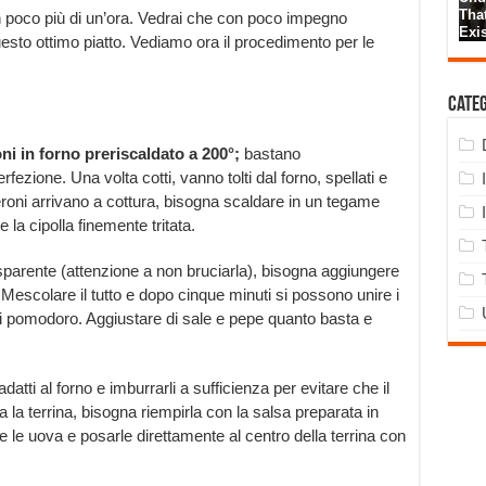
 in poco più di un’ora. Vedrai che con poco impegno
uesto ottimo piatto. Vediamo ora il procedimento per le
Cate
oni in forno preriscaldato a 200°;
bastano
fezione. Una volta cotti, vanno tolti dal forno, spellati e
eperoni arrivano a cottura, bisogna scaldare in un tegame
 la cipolla finemente tritata.
asparente (attenzione a non bruciarla), bisogna aggiungere
. Mescolare il tutto e dopo cinque minuti si possono unire i
 di pomodoro. Aggiustare di sale e pepe quanto basta e
datti al forno e imburrarli a sufficienza per evitare che il
 la terrina, bisogna riempirla con la salsa preparata in
e uova e posarle direttamente al centro della terrina con