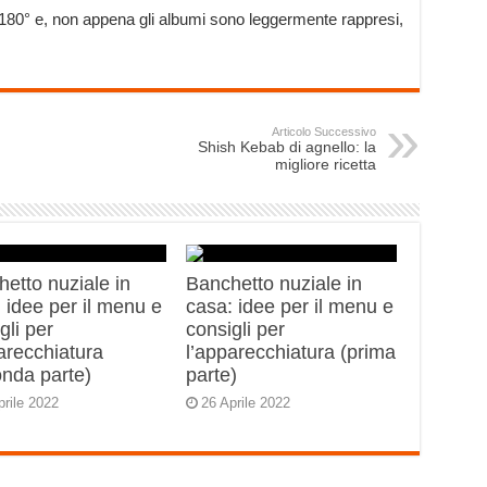
 a 180° e, non appena gli albumi sono leggermente rappresi,
Articolo Successivo
Shish Kebab di agnello: la
migliore ricetta
etto nuziale in
Banchetto nuziale in
 idee per il menu e
casa: idee per il menu e
gli per
consigli per
arecchiatura
l’apparecchiatura (prima
onda parte)
parte)
prile 2022
26 Aprile 2022