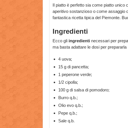
Il piatto è perfetto sia come piatto uni
aperitivo sostanzioso o come assaggio d
fantastica ricetta tipica del Piemonte. Buo
Ingredienti
Ecco gli
ingredienti
necessari per prepar
ma basta adattare le dosi per prepararla 
4 uova;
15 g di pancetta;
1 peperone verde;
1/2 cipolla;
100 g di salsa di pomodoro;
Burro q.b.;
Olio evo q.b.;
Pepe q.b.;
Sale q.b.