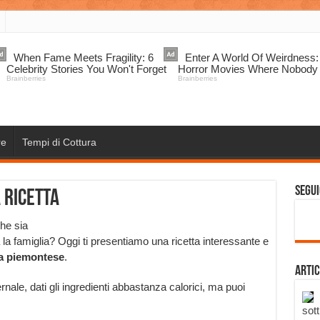
re
Tempi di Cottura
Segui
 ricetta
che sia
la famiglia? Oggi ti presentiamo una ricetta interessante e
la piemontese
.
Artic
ernale, dati gli ingredienti abbastanza calorici, ma puoi
sott