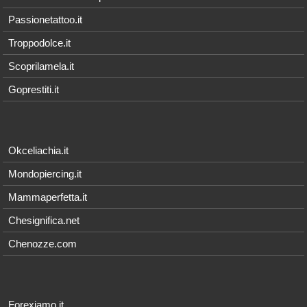
Passionetattoo.it
Troppodolce.it
Scoprilamela.it
Goprestiti.it
Okceliachia.it
Mondopiercing.it
Mammaperfetta.it
Chesignifica.net
Chenozze.com
Forexiamo.it