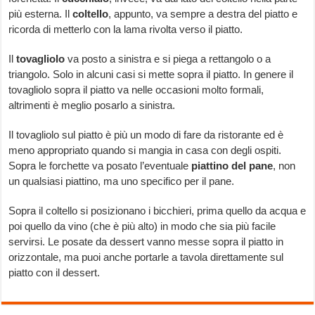
più esterna. Il
coltello
, appunto, va sempre a destra del piatto e
ricorda di metterlo con la lama rivolta verso il piatto.
Il
tovagliolo
va posto a sinistra e si piega a rettangolo o a
triangolo. Solo in alcuni casi si mette sopra il piatto. In genere il
tovagliolo sopra il piatto va nelle occasioni molto formali,
altrimenti è meglio posarlo a sinistra.
Il tovagliolo sul piatto è più un modo di fare da ristorante ed è
meno appropriato quando si mangia in casa con degli ospiti.
Sopra le forchette va posato l’eventuale
piattino del pane
, non
un qualsiasi piattino, ma uno specifico per il pane.
Sopra il coltello si posizionano i bicchieri, prima quello da acqua e
poi quello da vino (che è più alto) in modo che sia più facile
servirsi. Le posate da dessert vanno messe sopra il piatto in
orizzontale, ma puoi anche portarle a tavola direttamente sul
piatto con il dessert.