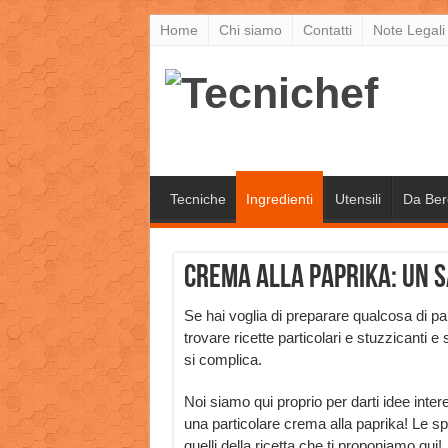
Home
Chi siamo
Contatti
Note Legali
Tecniche
Ingredienti
Utensili
Da Ber
Crema alla paprika: un s
Se hai voglia di preparare qualcosa di pa
trovare ricette particolari e stuzzicanti e
si complica.
Noi siamo qui proprio per darti idee inter
una particolare crema alla paprika! Le s
quelli della ricetta che ti proponiamo qui!