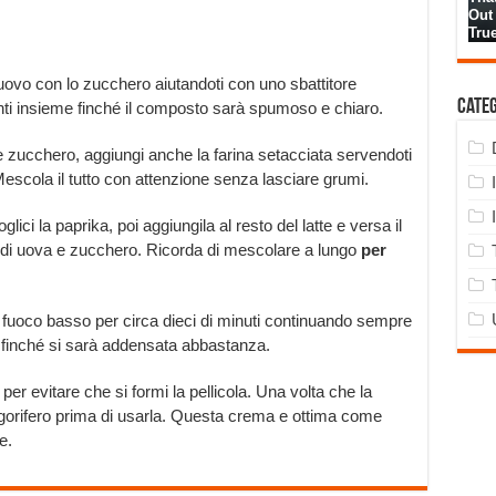
uovo con lo zucchero aiutandoti con uno sbattitore
Cate
enti insieme finché il composto sarà spumoso e chiaro.
zucchero, aggiungi anche la farina setacciata servendoti
Mescola il tutto con attenzione senza lasciare grumi.
glici la paprika, poi aggiungila al resto del latte e versa il
ix di uova e zucchero. Ricorda di mescolare a lungo
per
a fuoco basso per circa dieci di minuti continuando sempre
 finché si sarà addensata abbastanza.
r evitare che si formi la pellicola. Una volta che la
rigorifero prima di usarla. Questa crema e ottima come
e.