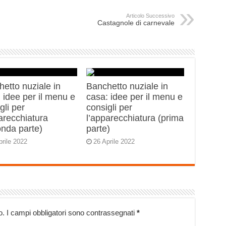
Articolo Successivo
Castagnole di carnevale
etto nuziale in
Banchetto nuziale in
 idee per il menu e
casa: idee per il menu e
gli per
consigli per
arecchiatura
l’apparecchiatura (prima
onda parte)
parte)
prile 2022
26 Aprile 2022
o.
I campi obbligatori sono contrassegnati
*