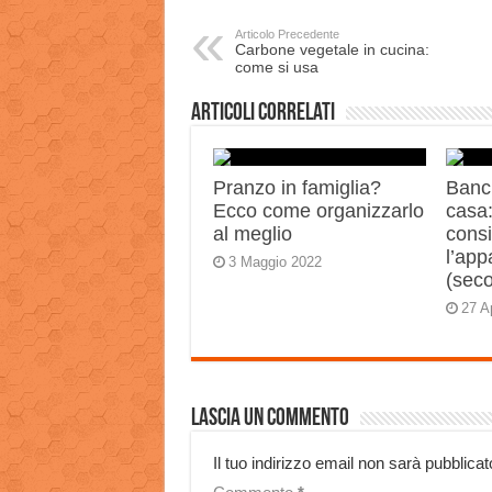
Articolo Precedente
Carbone vegetale in cucina:
come si usa
Articoli correlati
Pranzo in famiglia?
Banch
Ecco come organizzarlo
casa:
al meglio
consi
l’app
3 Maggio 2022
(sec
27 A
Lascia un commento
Il tuo indirizzo email non sarà pubblicat