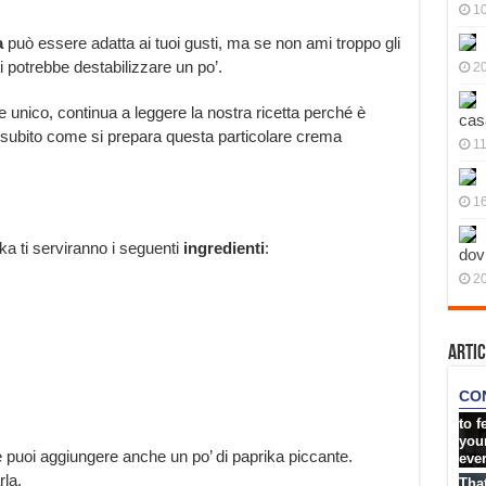
10
a
può essere adatta ai tuoi gusti, ma se non ami troppo gli
 potrebbe destabilizzare un po’.
20
 unico, continua a leggere la nostra ricetta perché è
cas
 subito come si prepara questa particolare crema
11
1
ka ti serviranno i seguenti
ingredienti
:
dov
20
Artic
e puoi aggiungere anche un po’ di paprika piccante.
la.