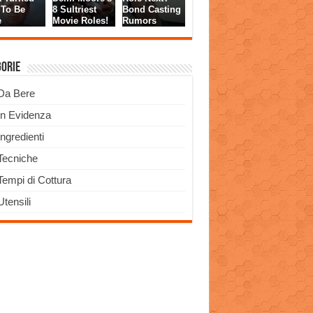
gorie
Da Bere
In Evidenza
Ingredienti
Tecniche
Tempi di Cottura
Utensili