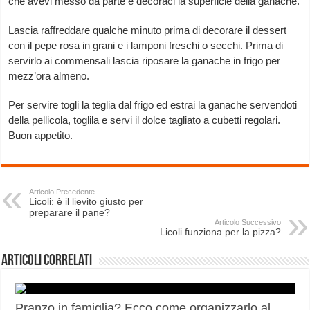
che avevi messo da parte e decoraci la superficie della ganache.
Lascia raffreddare qualche minuto prima di decorare il dessert
con il pepe rosa in grani e i lamponi freschi o secchi. Prima di
servirlo ai commensali lascia riposare la ganache in frigo per
mezz’ora almeno.
Per servire togli la teglia dal frigo ed estrai la ganache servendoti
della pellicola, toglila e servi il dolce tagliato a cubetti regolari.
Buon appetito.
Articolo Precedente
Licoli: è il lievito giusto per
preparare il pane?
Articolo Successivo
Licoli funziona per la pizza?
Articoli correlati
Pranzo in famiglia? Ecco come organizzarlo al