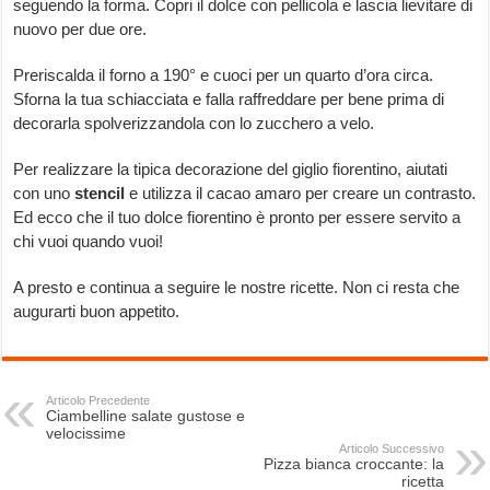
seguendo la forma. Copri il dolce con pellicola e lascia lievitare di
nuovo per due ore.
Preriscalda il forno a 190° e cuoci per un quarto d’ora circa.
Sforna la tua schiacciata e falla raffreddare per bene prima di
decorarla spolverizzandola con lo zucchero a velo.
Per realizzare la tipica decorazione del giglio fiorentino, aiutati
con uno
stencil
e utilizza il cacao amaro per creare un contrasto.
Ed ecco che il tuo dolce fiorentino è pronto per essere servito a
chi vuoi quando vuoi!
A presto e continua a seguire le nostre ricette. Non ci resta che
augurarti buon appetito.
Articolo Precedente
Ciambelline salate gustose e
velocissime
Articolo Successivo
Pizza bianca croccante: la
ricetta