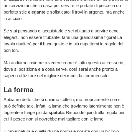
un servizio anche in casa per servire le portate di pesce in un
perfetto stile
elegante
e sofisticato: li trovi in argento, ma anche
in acciaio.
Se stai pensando di acquistarle e sei abituato a servire cene
eleganti, non essere titubante: farai una grandissima figura! La
tavola risalterà per il buon gusto e in più rispetterai le regole del
bon ton.
Ma andiamo insieme a vedere come è fatto questo accessorio,
dove si posiziona e a cosa serve, così sarai anche pronto a
saperlo utilizzare nel migliore dei modi da commensale.
La forma
Abbiamo detto che si chiama coltello, ma propriamente non si
può definire tale. Infatti la lama che troviamo lateralmente non è
tagliente e funge più da
spatola
. Risponde quindi alla regola per
cui il pesce non si dovrebbe mai tagliare con le lame.
L’impugnatura è quella di una normale posata con un piccolo