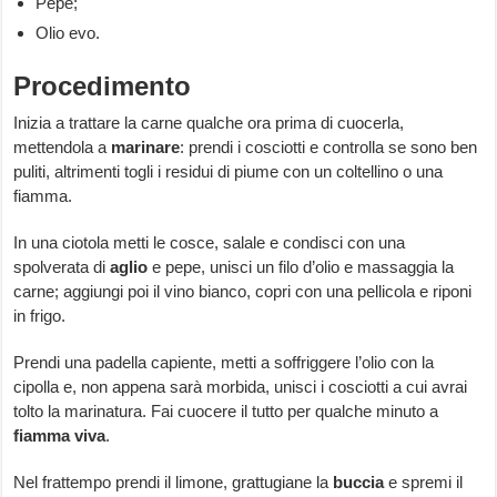
Pepe;
Olio evo.
Procedimento
Inizia a trattare la carne qualche ora prima di cuocerla,
mettendola a
marinare
: prendi i cosciotti e controlla se sono ben
puliti, altrimenti togli i residui di piume con un coltellino o una
fiamma.
In una ciotola metti le cosce, salale e condisci con una
spolverata di
aglio
e pepe, unisci un filo d’olio e massaggia la
carne; aggiungi poi il vino bianco, copri con una pellicola e riponi
in frigo.
Prendi una padella capiente, metti a soffriggere l’olio con la
cipolla e, non appena sarà morbida, unisci i cosciotti a cui avrai
tolto la marinatura. Fai cuocere il tutto per qualche minuto a
fiamma viva
.
Nel frattempo prendi il limone, grattugiane la
buccia
e spremi il