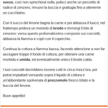
succo
, così non sprecherai nulla; pulisci anche un pezzetto di
radice di zenzero, rimuovi la buccia e grattugia fino a ottenerne
un cucchiaino.
Con il succo del limone bagna la carne e poi abbassa il fuoco; nel
frattempo preleva un mestolo di
brodo
e immergi il trito di
zenzero: versa questo profumatissimo composto sui cosciotti,
abbassa la fiamma e copri con il coperchio.
Continua la cottura a fiamma bassa, facendo attenzione a non far
asciugare troppo il fondo di cottura, per ottenere una carne
morbida e
umida
, ed eventualmente unisci il brodo caldo.
I tuoi cosciotti dovrebbero essere cotti in circa mezz’ora, poi
potrai impiattarli versando sopra il liquido di cottura e
un’abbondante spolverata di
prezzemolo
fresco tritato e la
buccia del limone.
Buon appetito!