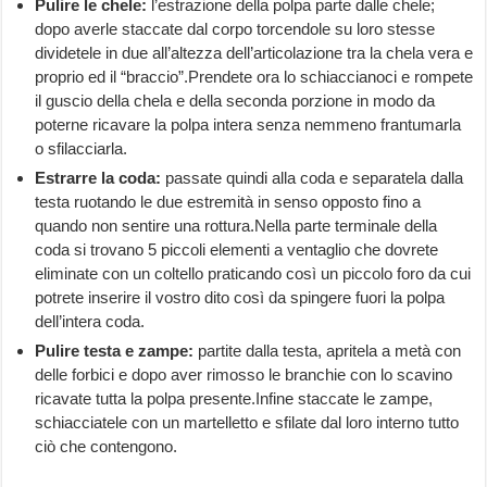
Pulire le chele:
l’estrazione della polpa parte dalle chele;
dopo averle staccate dal corpo torcendole su loro stesse
dividetele in due all’altezza dell’articolazione tra la chela vera e
proprio ed il “braccio”.Prendete ora lo schiaccianoci e rompete
il guscio della chela e della seconda porzione in modo da
poterne ricavare la polpa intera senza nemmeno frantumarla
o sfilacciarla.
Estrarre la coda:
passate quindi alla coda e separatela dalla
testa ruotando le due estremità in senso opposto fino a
quando non sentire una rottura.Nella parte terminale della
coda si trovano 5 piccoli elementi a ventaglio che dovrete
eliminate con un coltello praticando così un piccolo foro da cui
potrete inserire il vostro dito così da spingere fuori la polpa
dell’intera coda.
Pulire testa e zampe:
partite dalla testa, apritela a metà con
delle forbici e dopo aver rimosso le branchie con lo scavino
ricavate tutta la polpa presente.Infine staccate le zampe,
schiacciatele con un martelletto e sfilate dal loro interno tutto
ciò che contengono.