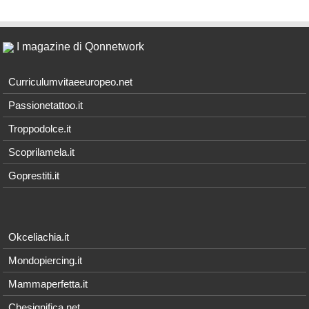
I magazine di Qonnetwork
Curriculumvitaeeuropeo.net
Passionetattoo.it
Troppodolce.it
Scoprilamela.it
Goprestiti.it
Okceliachia.it
Mondopiercing.it
Mammaperfetta.it
Chesignifica.net