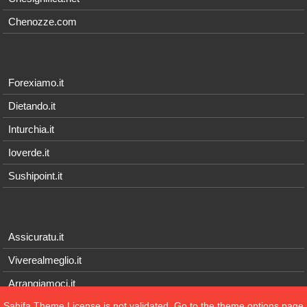
Chenozze.com
Forexiamo.it
Dietando.it
Inturchia.it
Ioverde.it
Sushipoint.it
Assicuratu.it
Viverealmeglio.it
Arrangiamoci.it
Sahifa Theme
License is not validated, Go to the theme options page
Tecnichef.it