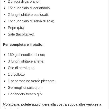
2 chiodi di garofano;
1/2 cucchiaio di coriandolo;
2 funghi shitake essiccati;
1/2 cucchiaio di salsa di soia;
Pepe q.b.;
Sale (facoltativo).
Per completare il piatto:
160 g di noodles di riso;
3 funghi shitake a fette;
Olio di semi q.b.;
1 cipollotto;
1 peperoncino verde piccante;
Germogli di soia q.b.;
Coriandolo fresco q.b.
Nota bene
: potete aggiungere alla vostra zuppa altre verdure a