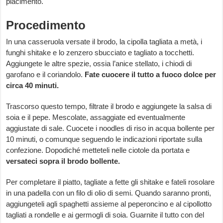
piacimento.
Procedimento
In una casseruola versate il brodo, la cipolla tagliata a metà, i
funghi shitake e lo zenzero sbucciato e tagliato a tocchetti.
Aggiungete le altre spezie, ossia l’anice stellato, i chiodi di
garofano e il coriandolo.
Fate cuocere il tutto a fuoco dolce per
circa 40 minuti.
Trascorso questo tempo, filtrate il brodo e aggiungete la salsa di
soia e il pepe. Mescolate, assaggiate ed eventualmente
aggiustate di sale. Cuocete i noodles di riso in acqua bollente per
10 minuti, o comunque seguendo le indicazioni riportate sulla
confezione. Dopodiché metteteli nelle ciotole da portata e
versateci sopra il brodo bollente.
Per completare il piatto, tagliate a fette gli shitake e fateli rosolare
in una padella con un filo di olio di semi. Quando saranno pronti,
aggiungeteli agli spaghetti assieme al peperoncino e al cipollotto
tagliati a rondelle e ai germogli di soia. Guarnite il tutto con del