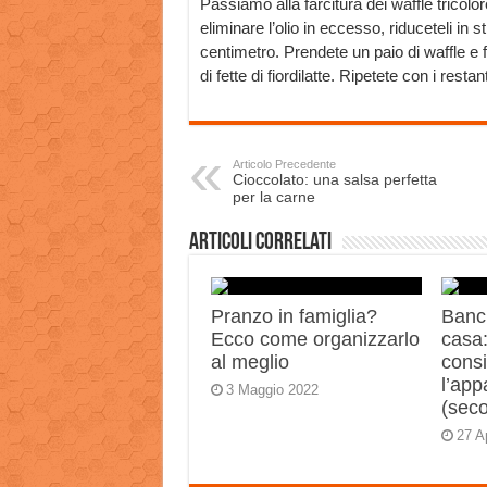
Passiamo alla farcitura dei waffle trico
eliminare l’olio in eccesso, riduceteli in str
centimetro. Prendete un paio di waffle e f
di fette di fiordilatte. Ripetete con i rest
Articolo Precedente
Cioccolato: una salsa perfetta
per la carne
Articoli correlati
Pranzo in famiglia?
Banch
Ecco come organizzarlo
casa:
al meglio
consi
l’app
3 Maggio 2022
(sec
27 A