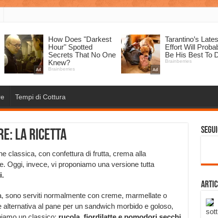
re
Tempi di Cottura
Segui
e: la ricetta
ne classica, con confettura di frutta, crema alla
re. Oggi, invece, vi proponiamo una versione tutta
i.
Artic
elga, sono serviti normalmente con creme, marmellate o
 alternativa al pane per un sandwich morbido e goloso,
sott
oniamo un classico:
rucola, fiordilatte e pomodori secchi.