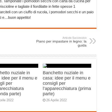
lore. Tamponate i pomodori secchi con carta da cucina per
iscioline e tagliate il fiordilatte in fette spesse 1
arciteli con un ciuffo di rucola, i pomodori secchi e un paio
anti e…buon appetito!
Articolo Successivo
Piano per impastare in legno: la
guida
etto nuziale in
Banchetto nuziale in
 idee per il menu e
casa: idee per il menu e
gli per
consigli per
arecchiatura
l’apparecchiatura (prima
onda parte)
parte)
prile 2022
26 Aprile 2022