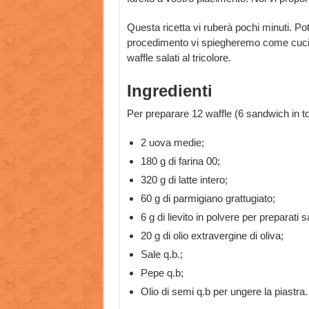
Questa ricetta vi ruberà pochi minuti. Potr
procedimento vi spiegheremo come cucinar
waffle salati al tricolore.
Ingredienti
Per preparare 12 waffle (6 sandwich in tot
2 uova medie;
180 g di farina 00;
320 g di latte intero;
60 g di parmigiano grattugiato;
6 g di lievito in polvere per preparati sa
20 g di olio extravergine di oliva;
Sale q.b.;
Pepe q.b;
Olio di semi q.b per ungere la piastra.