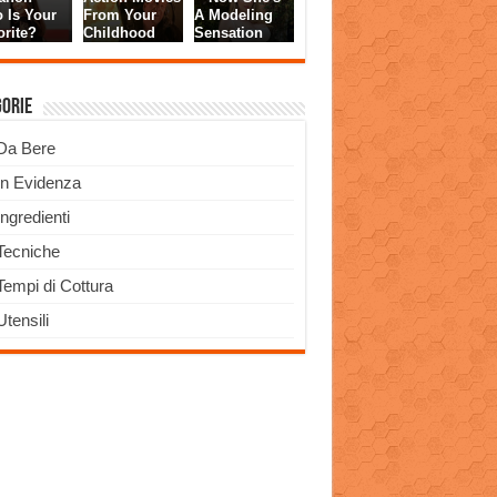
gorie
Da Bere
In Evidenza
Ingredienti
Tecniche
Tempi di Cottura
Utensili