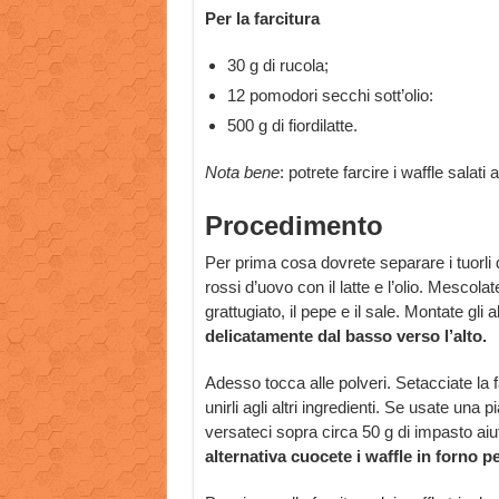
Per la farcitura
30 g di rucola;
12 pomodori secchi sott’olio:
500 g di fiordilatte.
Nota bene
: potrete farcire i waffle salati
Procedimento
Per prima cosa dovrete separare i tuorli d
rossi d’uovo con il latte e l’olio. Mescola
grattugiato, il pepe e il sale. Montate gli 
delicatamente dal basso verso l’alto.
Adesso tocca alle polveri. Setacciate la fari
unirli agli altri ingredienti. Se usate una 
versateci sopra circa 50 g di impasto ai
alternativa cuocete i waffle in forno p