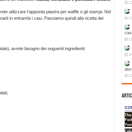
10
ete utilizzare l’apposita piastra per waffle o gli stampi. Nel
li in entrambi i casi. Passiamo quindi alla ricetta dei
20
cas
11
ale), avrete bisogno dei seguenti ingredienti:
1
dov
20
lati;
Artic