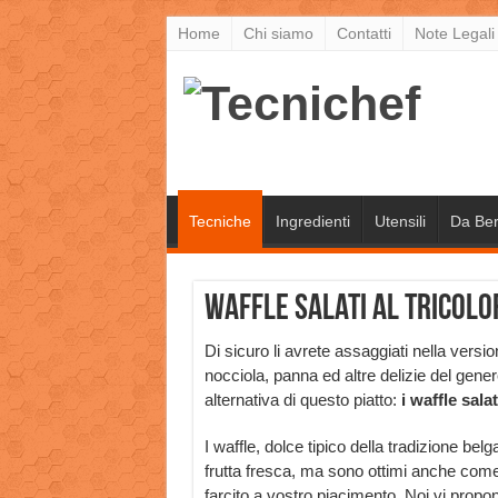
Home
Chi siamo
Contatti
Note Legali
Tecniche
Ingredienti
Utensili
Da Be
Waffle salati al tricolor
Di sicuro li avrete assaggiati nella versio
nocciola, panna ed altre delizie del gene
alternativa di questo piatto:
i waffle salat
I waffle, dolce tipico della tradizione b
frutta fresca, ma sono ottimi anche come
farcito a vostro piacimento. Noi vi prop