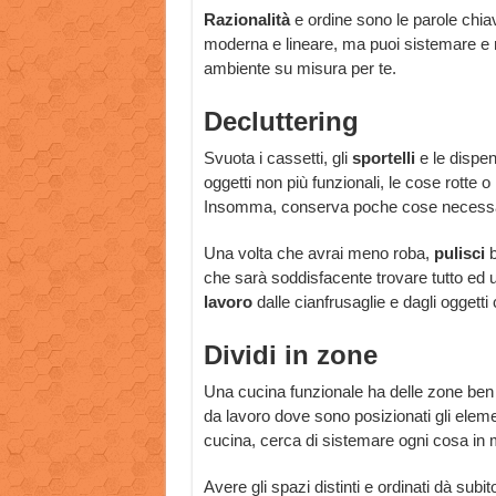
Razionalità
e ordine sono le parole chi
moderna e lineare, ma puoi sistemare e r
ambiente su misura per te.
Decluttering
Svuota i cassetti, gli
sportelli
e le dispen
oggetti non più funzionali, le cose rotte o 
Insomma, conserva poche cose necessa
Una volta che avrai meno roba,
pulisci
b
che sarà soddisfacente trovare tutto ed uti
lavoro
dalle cianfrusaglie e dagli oggetti
Dividi in zone
Una cucina funzionale ha delle zone ben 
da lavoro dove sono posizionati gli elemen
cucina, cerca di sistemare ogni cosa in 
Avere gli spazi distinti e ordinati dà sub