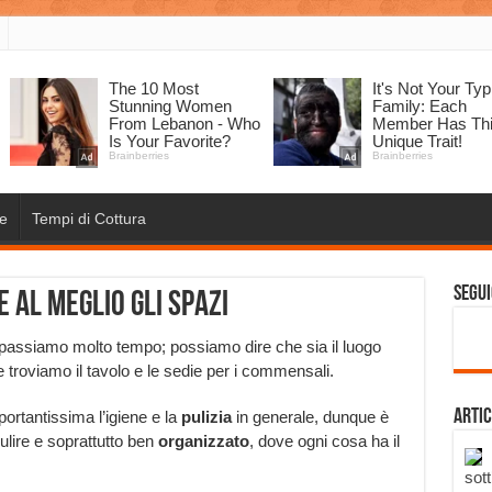
e
Tempi di Cottura
Segui
 al meglio gli spazi
 passiamo molto tempo; possiamo dire che sia il luogo
e troviamo il tavolo e le sedie per i commensali.
Artic
mportantissima l’igiene e la
pulizia
in generale, dunque è
ulire e soprattutto ben
organizzato
, dove ogni cosa ha il
sott