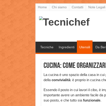
Home
Chi siamo
Contatti
Note Legali
Tecniche
Ingredienti
Utensili
Da Ber
Cucina: come organizzare
La cucina è uno spazio della casa in cui
della
convivialità
: è proprio in cucina ch
Essendo il posto in cui lavori il cibo, è i
importante avere un ambiente facile da p
suo posto, e che tutto sia
funzionale
.