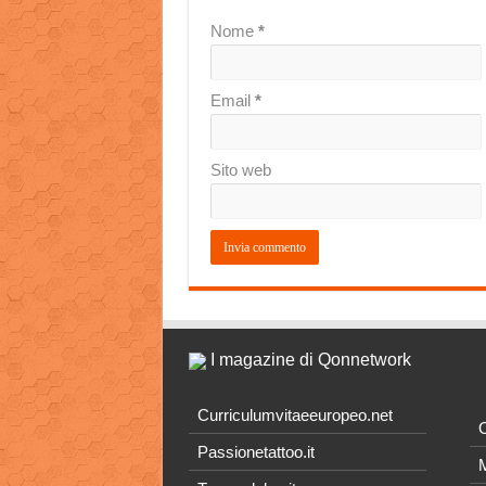
Nome
*
Email
*
Sito web
I magazine di Qonnetwork
Curriculumvitaeeuropeo.net
O
Passionetattoo.it
M