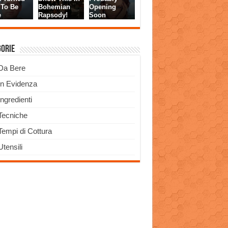
gorie
Da Bere
In Evidenza
Ingredienti
Tecniche
Tempi di Cottura
Utensili