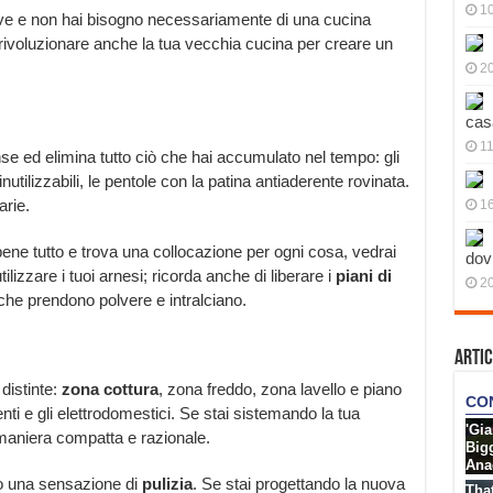
10
ave e non hai bisogno necessariamente di una cucina
ivoluzionare anche la tua vecchia cucina per creare un
20
cas
11
se ed elimina tutto ciò che hai accumulato nel tempo: gli
inutilizzabili, le pentole con la patina antiaderente rovinata.
rie.
1
ene tutto e trova una collocazione per ogni cosa, vedrai
dov
lizzare i tuoi arnesi; ricorda anche di liberare i
piani di
20
 che prendono polvere e intralciano.
Artic
distinte:
zona cottura
, zona freddo, zona lavello e piano
ti e gli elettrodomestici. Se stai sistemando la tua
maniera compatta e razionale.
ito una sensazione di
pulizia
. Se stai progettando la nuova