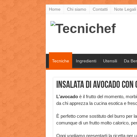
Home
Chi siamo
Contatti
Note Legali
Tecniche
Ingredienti
Utensili
Da Be
Insalata di avocado con 
L’avocado
è il frutto del momento, morb
da chi apprezza la cucina esotica e fres
È perfetto come sostituto del burro per la
comunque di un frutto molto calorico, pe
Oggi vogliamo presentarti la ricetta per u