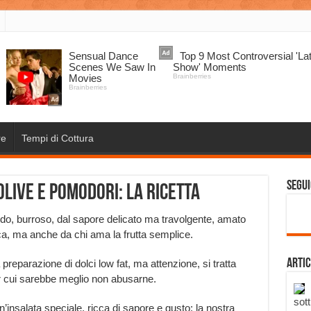
re
Tempi di Cottura
Segui
olive e pomodori: la ricetta
ido, burroso, dal sapore delicato ma travolgente, amato
ca, ma anche da chi ama la frutta semplice.
Artic
 preparazione di dolci low fat, ma attenzione, si tratta
r cui sarebbe meglio non abusarne.
sott
n’insalata speciale, ricca di sapore e gusto: la nostra