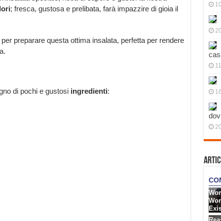
10
ori
; fresca, gustosa e prelibata, farà impazzire di gioia il
20
a per preparare questa ottima insalata, perfetta per rendere
a.
cas
11
ogno di pochi e gustosi
ingredienti
:
1
dov
20
Artic