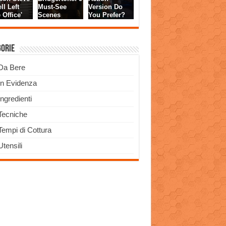
gorie
Da Bere
In Evidenza
Ingredienti
Tecniche
Tempi di Cottura
Utensili