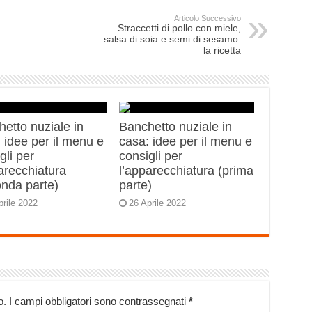
Articolo Successivo
Straccetti di pollo con miele,
salsa di soia e semi di sesamo:
la ricetta
etto nuziale in
Banchetto nuziale in
 idee per il menu e
casa: idee per il menu e
gli per
consigli per
arecchiatura
l’apparecchiatura (prima
onda parte)
parte)
prile 2022
26 Aprile 2022
o.
I campi obbligatori sono contrassegnati
*