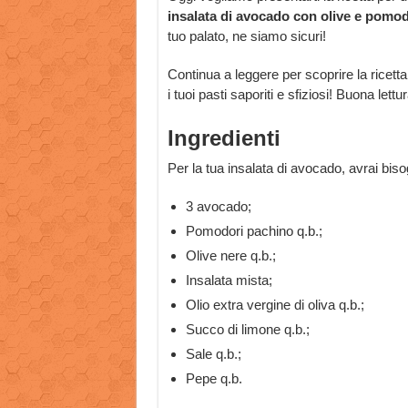
insalata di avocado con olive e pomod
tuo palato, ne siamo sicuri!
Continua a leggere per scoprire la ricett
i tuoi pasti saporiti e sfiziosi! Buona lettur
Ingredienti
Per la tua insalata di avocado, avrai bis
3 avocado;
Pomodori pachino q.b.;
Olive nere q.b.;
Insalata mista;
Olio extra vergine di oliva q.b.;
Succo di limone q.b.;
Sale q.b.;
Pepe q.b.