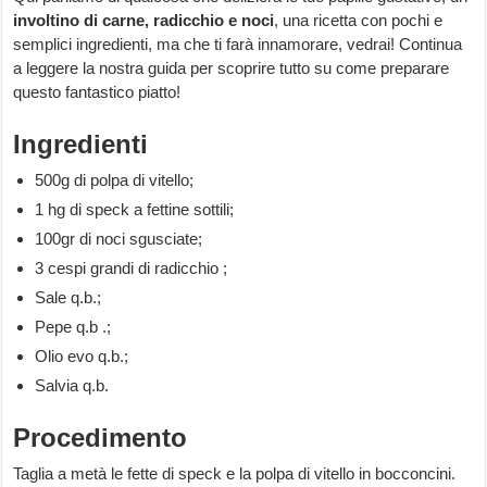
involtino di carne, radicchio e noci
, una ricetta con pochi e
semplici ingredienti, ma che ti farà innamorare, vedrai! Continua
a leggere la nostra guida per scoprire tutto su come preparare
questo fantastico piatto!
Ingredienti
500g di polpa di vitello;
1 hg di speck a fettine sottili;
100gr di noci sgusciate;
3 cespi grandi di radicchio ;
Sale q.b.;
Pepe q.b .;
Olio evo q.b.;
Salvia q.b.
Procedimento
Taglia a metà le fette di speck e la polpa di vitello in bocconcini.