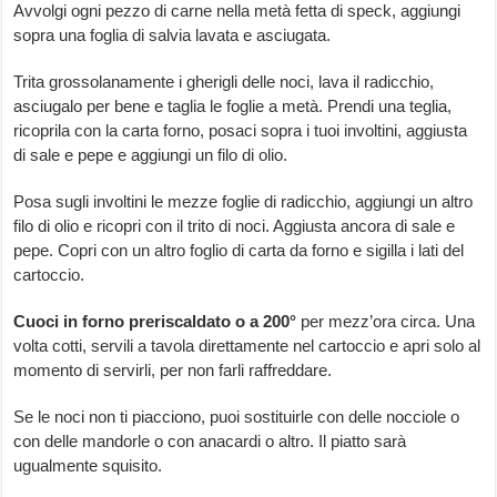
Avvolgi ogni pezzo di carne nella metà fetta di speck, aggiungi
sopra una foglia di salvia lavata e asciugata.
Trita grossolanamente i gherigli delle noci, lava il radicchio,
asciugalo per bene e taglia le foglie a metà. Prendi una teglia,
ricoprila con la carta forno, posaci sopra i tuoi involtini, aggiusta
di sale e pepe e aggiungi un filo di olio.
Posa sugli involtini le mezze foglie di radicchio, aggiungi un altro
filo di olio e ricopri con il trito di noci. Aggiusta ancora di sale e
pepe. Copri con un altro foglio di carta da forno e sigilla i lati del
cartoccio.
Cuoci in forno preriscaldato o a 200°
per mezz’ora circa. Una
volta cotti, servili a tavola direttamente nel cartoccio e apri solo al
momento di servirli, per non farli raffreddare.
Se le noci non ti piacciono, puoi sostituirle con delle nocciole o
con delle mandorle o con anacardi o altro. Il piatto sarà
ugualmente squisito.