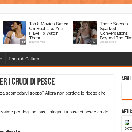
e
Tempi di Cottura
Segui
er i crudi di pesce
enza scomodarvi troppo? Allora non perdete le ricette che
Artic
ssime per degli antipasti intriganti a base di pesce crudo
sott