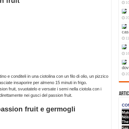
n fruit
10
20
cas
11
1
dov
20
ino e conditeli in una ciotolina con un filo di olio, un pizzico
asciate insaporire per almeno 15 minuti in frigo.
n fruit, svuotatelo e versate i semi nella ciotola con i
Artic
direttamente nei gusci del passion fruit.
passion fruit e germogli