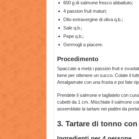
600 g di salmone fresco abbattuto;
4 passion fruit maturi;
Olio extravergine di oliva q.b.;
Sale q.b.;
Pepe q.b.;
Germogli a piacere.
Procedimento
Spaccate a metà i passion fruit e svuotat
bene per ottenere un succo. Colate il tutto
Amalgamate con una frusta e poi fate ripo
Prendete il salmone e tagliatelo con cura p
cubetti da 1 cm. Mischiate il salmone con
assemblate la tartare nei piattini da porta
3. Tartare di tonno con
Ingredienti per 4 persone