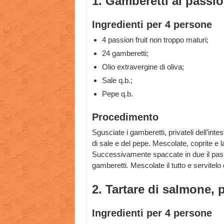
1. Gamberetti al passio
Ingredienti per 4 persone
4 passion fruit non troppo maturi;
24 gamberetti;
Olio extravergine di oliva;
Sale q.b.;
Pepe q.b.
Procedimento
Sgusciate i gamberetti, privateli dell’intest
di sale e del pepe. Mescolate, coprite e l
Successivamente spaccate in due il passio
gamberetti. Mescolate il tutto e servitelo 
2. Tartare di salmone, 
Ingredienti per 4 persone