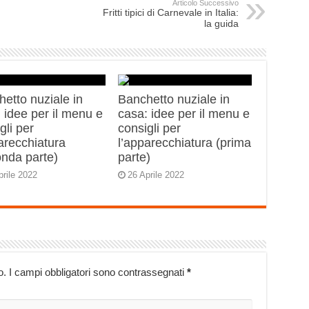
Articolo Successivo
Fritti tipici di Carnevale in Italia:
la guida
etto nuziale in
Banchetto nuziale in
 idee per il menu e
casa: idee per il menu e
gli per
consigli per
arecchiatura
l’apparecchiatura (prima
onda parte)
parte)
prile 2022
26 Aprile 2022
o.
I campi obbligatori sono contrassegnati
*