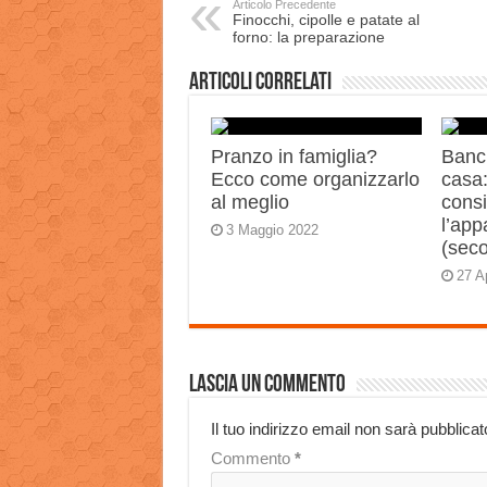
Articolo Precedente
Finocchi, cipolle e patate al
forno: la preparazione
Articoli correlati
Pranzo in famiglia?
Banch
Ecco come organizzarlo
casa:
al meglio
consi
l’app
3 Maggio 2022
(sec
27 A
Lascia un commento
Il tuo indirizzo email non sarà pubblicat
Commento
*