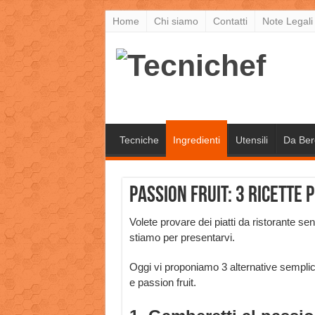
Home
Chi siamo
Contatti
Note Legali
Tecniche
Ingredienti
Utensili
Da Ber
Passion fruit: 3 ricette p
Volete provare dei piatti da ristorante s
stiamo per presentarvi.
Oggi vi proponiamo 3 alternative semplici
e passion fruit.